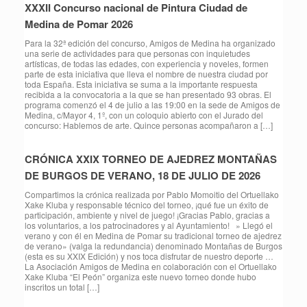
XXXII Concurso nacional de Pintura Ciudad de
Medina de Pomar 2026
Para la 32ª edición del concurso, Amigos de Medina ha organizado
una serie de actividades para que personas con inquietudes
artísticas, de todas las edades, con experiencia y noveles, formen
parte de esta iniciativa que lleva el nombre de nuestra ciudad por
toda España. Esta iniciativa se suma a la importante respuesta
recibida a la convocatoria a la que se han presentado 93 obras. El
programa comenzó el 4 de julio a las 19:00 en la sede de Amigos de
Medina, c/Mayor 4, 1º, con un coloquio abierto con el Jurado del
concurso: Hablemos de arte. Quince personas acompañaron a […]
CRÓNICA XXIX TORNEO DE AJEDREZ MONTAÑAS
DE BURGOS DE VERANO, 18 DE JULIO DE 2026
Compartimos la crónica realizada por Pablo Momoitio del Ortuellako
Xake Kluba y responsable técnico del torneo, ¡qué fue un éxito de
participación, ambiente y nivel de juego! ¡Gracias Pablo, gracias a
los voluntarios, a los patrocinadores y al Ayuntamiento! » Llegó el
verano y con él en Medina de Pomar su tradicional torneo de ajedrez
de verano» (valga la redundancia) denominado Montañas de Burgos
(esta es su XXIX Edición) y nos toca disfrutar de nuestro deporte …
La Asociación Amigos de Medina en colaboración con el Ortuellako
Xake Kluba “El Peón” organiza este nuevo torneo donde hubo
inscritos un total […]