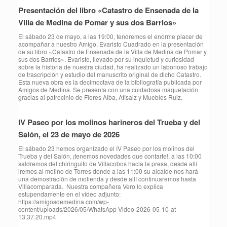
Presentación del libro «Catastro de Ensenada de la
Villa de Medina de Pomar y sus dos Barrios»
El sábado 23 de mayo, a las 19:00, tendremos el enorme placer de
acompañar a nuestro Amigo, Evaristo Cuadrado en la presentación
de su libro «Catastro de Ensenada de la Villa de Medina de Pomar y
sus dos Barrios». Evaristo, llevado por su inquietud y curiosidad
sobre la historia de nuestra ciudad, ha realizado un laborioso trabajo
de trascripción y estudio del manuscrito original de dicho Catastro.
Esta nueva obra es la decimoctava de la bibliografía publicada por
Amigos de Medina. Se presenta con una cuidadosa maquetación
gracias al patrocinio de Flores Alba, Afisaiz y Muebles Ruiz.
IV Paseo por los molinos harineros del Trueba y del
Salón, el 23 de mayo de 2026
⁠El sábado 23 hemos organizado el IV Paseo por los molinos del
Trueba y del Salón, ¡tenemos novedades que contarte!, a las 10:00
saldremos del chiringuito de Villacobos hacia la presa, desde allí
iremos al molino de Torres donde a las 11:00 su alcalde nos hará
una demostración de molienda y desde allí continuaremos hasta
Villacomparada. Nuestra compañera Vero lo explica
estupendamente en el vídeo adjunto:
https://amigosdemedina.com/wp-
content/uploads/2026/05/WhatsApp-Video-2026-05-10-at-
13.37.20.mp4