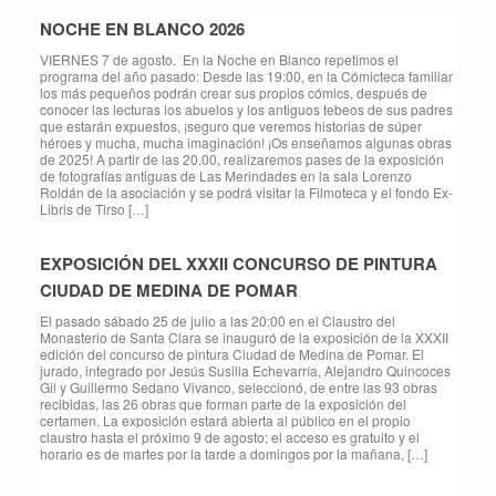
NOCHE EN BLANCO 2026
VIERNES 7 de agosto. En la Noche en Blanco repetimos el
programa del año pasado: Desde las 19:00, en la Cómicteca familiar
los más pequeños podrán crear sus propios cómics, después de
conocer las lecturas los abuelos y los antiguos tebeos de sus padres
que estarán expuestos, ¡seguro que veremos historias de súper
héroes y mucha, mucha imaginación! ¡Os enseñamos algunas obras
de 2025! A partir de las 20.00, realizaremos pases de la exposición
de fotografías antiguas de Las Merindades en la sala Lorenzo
Roldán de la asociación y se podrá visitar la Filmoteca y el fondo Ex-
Libris de Tirso […]
EXPOSICIÓN DEL XXXII CONCURSO DE PINTURA
CIUDAD DE MEDINA DE POMAR
El pasado sábado 25 de julio a las 20:00 en el Claustro del
Monasterio de Santa Clara se inauguró de la exposición de la XXXII
edición del concurso de pintura Ciudad de Medina de Pomar. El
jurado, integrado por Jesús Susilla Echevarría, Alejandro Quincoces
Gil y Guillermo Sedano Vivanco, seleccionó, de entre las 93 obras
recibidas, las 26 obras que forman parte de la exposición del
certamen. La exposición estará abierta al público en el propio
claustro hasta el próximo 9 de agosto; el acceso es gratuito y el
horario es de martes por la tarde a domingos por la mañana, […]