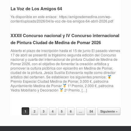
La Voz de Los Amigos 64
Ya disponible en este enlace: https://amigosdemedina.com/wp-
content/uploads/2026/04/la-voz-de-los-amigos-64-abril-2026.pdf
XXXII Concurso nacional y IV Concurso internacional
de Pintura Ciudad de Medina de Pomar 2026
Abierto el plazo de inscripción hasta el 15 de junio El pasado viernes
17 de abril se presentó la trigésimo segunda edición del Concurso
nacional y cuarta del internacional de pintura Ciudad de Medina de
Pomar 2026, con el objetivo de fomentar la creación artística y
promover la cultura pictórica con epicentro en Medina de Pomar,
ciudad de la pintura. Jesús Susilla Echevarría repite como director
artístico del certamen. Se establecen los siguientes premios:
Premio Especial Ciudad Medina de Pomar, 3.000 €, patrocina
Ayuntamiento Medina de Pomar
1º Premio, 2.000 €, patrocina
Yedra Mobiliario y Decoración
2º Premio, […]
1
2
3
4
5
6
…
54
Siguiente »
Navegador de artículos