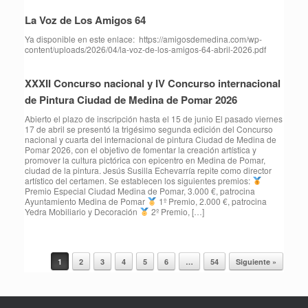
La Voz de Los Amigos 64
Ya disponible en este enlace: https://amigosdemedina.com/wp-
content/uploads/2026/04/la-voz-de-los-amigos-64-abril-2026.pdf
XXXII Concurso nacional y IV Concurso internacional
de Pintura Ciudad de Medina de Pomar 2026
Abierto el plazo de inscripción hasta el 15 de junio El pasado viernes
17 de abril se presentó la trigésimo segunda edición del Concurso
nacional y cuarta del internacional de pintura Ciudad de Medina de
Pomar 2026, con el objetivo de fomentar la creación artística y
promover la cultura pictórica con epicentro en Medina de Pomar,
ciudad de la pintura. Jesús Susilla Echevarría repite como director
artístico del certamen. Se establecen los siguientes premios:
Premio Especial Ciudad Medina de Pomar, 3.000 €, patrocina
Ayuntamiento Medina de Pomar
1º Premio, 2.000 €, patrocina
Yedra Mobiliario y Decoración
2º Premio, […]
1
2
3
4
5
6
…
54
Siguiente »
Navegador de artículos