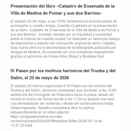
Presentación del libro «Catastro de Ensenada de la
Villa de Medina de Pomar y sus dos Barrios»
El sábado 23 de mayo, a las 19:00, tendremos el enorme placer de
acompañar a nuestro Amigo, Evaristo Cuadrado en la presentación
de su libro «Catastro de Ensenada de la Villa de Medina de Pomar y
sus dos Barrios». Evaristo, llevado por su inquietud y curiosidad
sobre la historia de nuestra ciudad, ha realizado un laborioso trabajo
de trascripción y estudio del manuscrito original de dicho Catastro.
Esta nueva obra es la decimoctava de la bibliografía publicada por
Amigos de Medina. Se presenta con una cuidadosa maquetación
gracias al patrocinio de Flores Alba, Afisaiz y Muebles Ruiz.
IV Paseo por los molinos harineros del Trueba y del
Salón, el 23 de mayo de 2026
⁠El sábado 23 hemos organizado el IV Paseo por los molinos del
Trueba y del Salón, ¡tenemos novedades que contarte!, a las 10:00
saldremos del chiringuito de Villacobos hacia la presa, desde allí
iremos al molino de Torres donde a las 11:00 su alcalde nos hará
una demostración de molienda y desde allí continuaremos hasta
Villacomparada. Nuestra compañera Vero lo explica
estupendamente en el vídeo adjunto:
https://amigosdemedina.com/wp-
content/uploads/2026/05/WhatsApp-Video-2026-05-10-at-
13.37.20.mp4