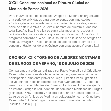
XXXII Concurso nacional de Pintura Ciudad de
Medina de Pomar 2026
Para la 32ª edición del concurso, Amigos de Medina ha organizado
una serie de actividades para que personas con inquietudes
artísticas, de todas las edades, con experiencia y noveles, formen
parte de esta iniciativa que lleva el nombre de nuestra ciudad por
toda España. Esta iniciativa se suma a la importante respuesta
recibida a la convocatoria a la que se han presentado 93 obras. El
programa comenzó el 4 de julio a las 19:00 en la sede de Amigos de
Medina, c/Mayor 4, 1º, con un coloquio abierto con el Jurado del
concurso: Hablemos de arte. Quince personas acompañaron a […]
CRÓNICA XXIX TORNEO DE AJEDREZ MONTAÑAS
DE BURGOS DE VERANO, 18 DE JULIO DE 2026
Compartimos la crónica realizada por Pablo Momoitio del Ortuellako
Xake Kluba y responsable técnico del torneo, ¡qué fue un éxito de
participación, ambiente y nivel de juego! ¡Gracias Pablo, gracias a
los voluntarios, a los patrocinadores y al Ayuntamiento! » Llegó el
verano y con él en Medina de Pomar su tradicional torneo de ajedrez
de verano» (valga la redundancia) denominado Montañas de Burgos
(esta es su XXIX Edición) y nos toca disfrutar de nuestro deporte …
La Asociación Amigos de Medina en colaboración con el Ortuellako
Xake Kluba “El Peón” organiza este nuevo torneo donde hubo
inscritos un total […]