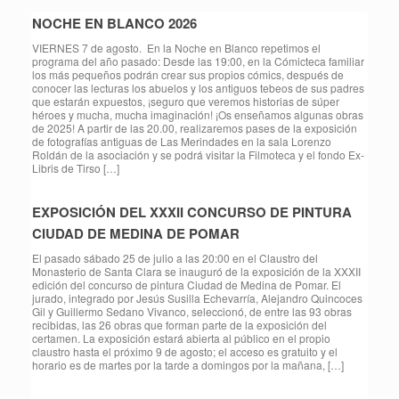
NOCHE EN BLANCO 2026
VIERNES 7 de agosto. En la Noche en Blanco repetimos el
programa del año pasado: Desde las 19:00, en la Cómicteca familiar
los más pequeños podrán crear sus propios cómics, después de
conocer las lecturas los abuelos y los antiguos tebeos de sus padres
que estarán expuestos, ¡seguro que veremos historias de súper
héroes y mucha, mucha imaginación! ¡Os enseñamos algunas obras
de 2025! A partir de las 20.00, realizaremos pases de la exposición
de fotografías antiguas de Las Merindades en la sala Lorenzo
Roldán de la asociación y se podrá visitar la Filmoteca y el fondo Ex-
Libris de Tirso […]
EXPOSICIÓN DEL XXXII CONCURSO DE PINTURA
CIUDAD DE MEDINA DE POMAR
El pasado sábado 25 de julio a las 20:00 en el Claustro del
Monasterio de Santa Clara se inauguró de la exposición de la XXXII
edición del concurso de pintura Ciudad de Medina de Pomar. El
jurado, integrado por Jesús Susilla Echevarría, Alejandro Quincoces
Gil y Guillermo Sedano Vivanco, seleccionó, de entre las 93 obras
recibidas, las 26 obras que forman parte de la exposición del
certamen. La exposición estará abierta al público en el propio
claustro hasta el próximo 9 de agosto; el acceso es gratuito y el
horario es de martes por la tarde a domingos por la mañana, […]