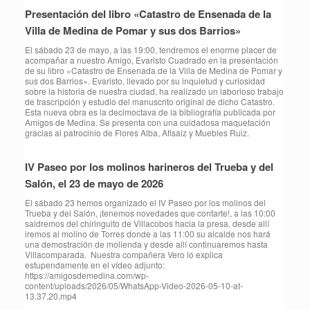
Presentación del libro «Catastro de Ensenada de la
Villa de Medina de Pomar y sus dos Barrios»
El sábado 23 de mayo, a las 19:00, tendremos el enorme placer de
acompañar a nuestro Amigo, Evaristo Cuadrado en la presentación
de su libro «Catastro de Ensenada de la Villa de Medina de Pomar y
sus dos Barrios». Evaristo, llevado por su inquietud y curiosidad
sobre la historia de nuestra ciudad, ha realizado un laborioso trabajo
de trascripción y estudio del manuscrito original de dicho Catastro.
Esta nueva obra es la decimoctava de la bibliografía publicada por
Amigos de Medina. Se presenta con una cuidadosa maquetación
gracias al patrocinio de Flores Alba, Afisaiz y Muebles Ruiz.
IV Paseo por los molinos harineros del Trueba y del
Salón, el 23 de mayo de 2026
⁠El sábado 23 hemos organizado el IV Paseo por los molinos del
Trueba y del Salón, ¡tenemos novedades que contarte!, a las 10:00
saldremos del chiringuito de Villacobos hacia la presa, desde allí
iremos al molino de Torres donde a las 11:00 su alcalde nos hará
una demostración de molienda y desde allí continuaremos hasta
Villacomparada. Nuestra compañera Vero lo explica
estupendamente en el vídeo adjunto:
https://amigosdemedina.com/wp-
content/uploads/2026/05/WhatsApp-Video-2026-05-10-at-
13.37.20.mp4