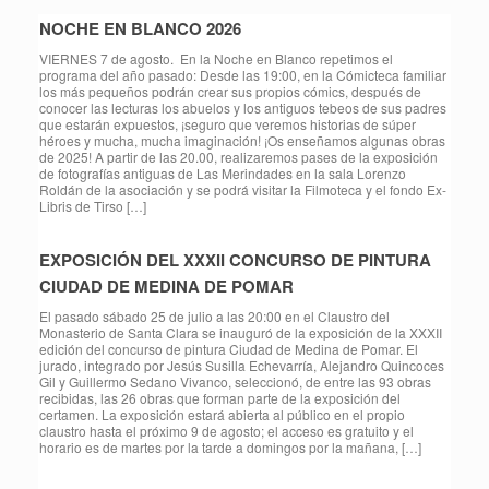
NOCHE EN BLANCO 2026
VIERNES 7 de agosto. En la Noche en Blanco repetimos el
programa del año pasado: Desde las 19:00, en la Cómicteca familiar
los más pequeños podrán crear sus propios cómics, después de
conocer las lecturas los abuelos y los antiguos tebeos de sus padres
que estarán expuestos, ¡seguro que veremos historias de súper
héroes y mucha, mucha imaginación! ¡Os enseñamos algunas obras
de 2025! A partir de las 20.00, realizaremos pases de la exposición
de fotografías antiguas de Las Merindades en la sala Lorenzo
Roldán de la asociación y se podrá visitar la Filmoteca y el fondo Ex-
Libris de Tirso […]
EXPOSICIÓN DEL XXXII CONCURSO DE PINTURA
CIUDAD DE MEDINA DE POMAR
El pasado sábado 25 de julio a las 20:00 en el Claustro del
Monasterio de Santa Clara se inauguró de la exposición de la XXXII
edición del concurso de pintura Ciudad de Medina de Pomar. El
jurado, integrado por Jesús Susilla Echevarría, Alejandro Quincoces
Gil y Guillermo Sedano Vivanco, seleccionó, de entre las 93 obras
recibidas, las 26 obras que forman parte de la exposición del
certamen. La exposición estará abierta al público en el propio
claustro hasta el próximo 9 de agosto; el acceso es gratuito y el
horario es de martes por la tarde a domingos por la mañana, […]