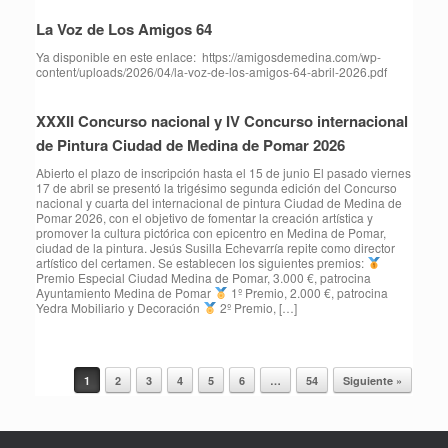
La Voz de Los Amigos 64
Ya disponible en este enlace: https://amigosdemedina.com/wp-
content/uploads/2026/04/la-voz-de-los-amigos-64-abril-2026.pdf
XXXII Concurso nacional y IV Concurso internacional
de Pintura Ciudad de Medina de Pomar 2026
Abierto el plazo de inscripción hasta el 15 de junio El pasado viernes
17 de abril se presentó la trigésimo segunda edición del Concurso
nacional y cuarta del internacional de pintura Ciudad de Medina de
Pomar 2026, con el objetivo de fomentar la creación artística y
promover la cultura pictórica con epicentro en Medina de Pomar,
ciudad de la pintura. Jesús Susilla Echevarría repite como director
artístico del certamen. Se establecen los siguientes premios:
Premio Especial Ciudad Medina de Pomar, 3.000 €, patrocina
Ayuntamiento Medina de Pomar
1º Premio, 2.000 €, patrocina
Yedra Mobiliario y Decoración
2º Premio, […]
1
2
3
4
5
6
…
54
Siguiente »
Navegador de artículos