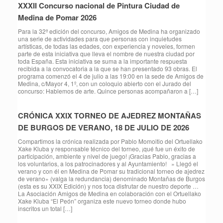
XXXII Concurso nacional de Pintura Ciudad de
Medina de Pomar 2026
Para la 32ª edición del concurso, Amigos de Medina ha organizado
una serie de actividades para que personas con inquietudes
artísticas, de todas las edades, con experiencia y noveles, formen
parte de esta iniciativa que lleva el nombre de nuestra ciudad por
toda España. Esta iniciativa se suma a la importante respuesta
recibida a la convocatoria a la que se han presentado 93 obras. El
programa comenzó el 4 de julio a las 19:00 en la sede de Amigos de
Medina, c/Mayor 4, 1º, con un coloquio abierto con el Jurado del
concurso: Hablemos de arte. Quince personas acompañaron a […]
CRÓNICA XXIX TORNEO DE AJEDREZ MONTAÑAS
DE BURGOS DE VERANO, 18 DE JULIO DE 2026
Compartimos la crónica realizada por Pablo Momoitio del Ortuellako
Xake Kluba y responsable técnico del torneo, ¡qué fue un éxito de
participación, ambiente y nivel de juego! ¡Gracias Pablo, gracias a
los voluntarios, a los patrocinadores y al Ayuntamiento! » Llegó el
verano y con él en Medina de Pomar su tradicional torneo de ajedrez
de verano» (valga la redundancia) denominado Montañas de Burgos
(esta es su XXIX Edición) y nos toca disfrutar de nuestro deporte …
La Asociación Amigos de Medina en colaboración con el Ortuellako
Xake Kluba “El Peón” organiza este nuevo torneo donde hubo
inscritos un total […]