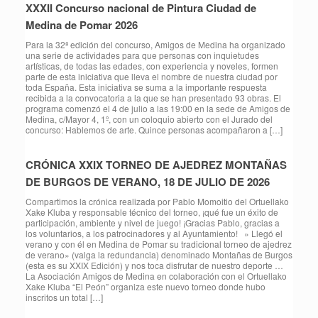
XXXII Concurso nacional de Pintura Ciudad de
Medina de Pomar 2026
Para la 32ª edición del concurso, Amigos de Medina ha organizado
una serie de actividades para que personas con inquietudes
artísticas, de todas las edades, con experiencia y noveles, formen
parte de esta iniciativa que lleva el nombre de nuestra ciudad por
toda España. Esta iniciativa se suma a la importante respuesta
recibida a la convocatoria a la que se han presentado 93 obras. El
programa comenzó el 4 de julio a las 19:00 en la sede de Amigos de
Medina, c/Mayor 4, 1º, con un coloquio abierto con el Jurado del
concurso: Hablemos de arte. Quince personas acompañaron a […]
CRÓNICA XXIX TORNEO DE AJEDREZ MONTAÑAS
DE BURGOS DE VERANO, 18 DE JULIO DE 2026
Compartimos la crónica realizada por Pablo Momoitio del Ortuellako
Xake Kluba y responsable técnico del torneo, ¡qué fue un éxito de
participación, ambiente y nivel de juego! ¡Gracias Pablo, gracias a
los voluntarios, a los patrocinadores y al Ayuntamiento! » Llegó el
verano y con él en Medina de Pomar su tradicional torneo de ajedrez
de verano» (valga la redundancia) denominado Montañas de Burgos
(esta es su XXIX Edición) y nos toca disfrutar de nuestro deporte …
La Asociación Amigos de Medina en colaboración con el Ortuellako
Xake Kluba “El Peón” organiza este nuevo torneo donde hubo
inscritos un total […]