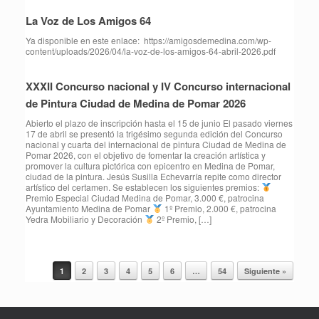
La Voz de Los Amigos 64
Ya disponible en este enlace: https://amigosdemedina.com/wp-
content/uploads/2026/04/la-voz-de-los-amigos-64-abril-2026.pdf
XXXII Concurso nacional y IV Concurso internacional
de Pintura Ciudad de Medina de Pomar 2026
Abierto el plazo de inscripción hasta el 15 de junio El pasado viernes
17 de abril se presentó la trigésimo segunda edición del Concurso
nacional y cuarta del internacional de pintura Ciudad de Medina de
Pomar 2026, con el objetivo de fomentar la creación artística y
promover la cultura pictórica con epicentro en Medina de Pomar,
ciudad de la pintura. Jesús Susilla Echevarría repite como director
artístico del certamen. Se establecen los siguientes premios:
Premio Especial Ciudad Medina de Pomar, 3.000 €, patrocina
Ayuntamiento Medina de Pomar
1º Premio, 2.000 €, patrocina
Yedra Mobiliario y Decoración
2º Premio, […]
1
2
3
4
5
6
…
54
Siguiente »
Navegador de artículos