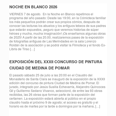
NOCHE EN BLANCO 2026
VIERNES 7 de agosto. En la Noche en Blanco repetimos el
programa del año pasado: Desde las 19:00, en la Cómicteca familiar
los más pequeños podrán crear sus propios cómics, después de
conocer las lecturas los abuelos y los antiguos tebeos de sus padres
que estarán expuestos, ¡seguro que veremos historias de súper
héroes y mucha, mucha imaginación! ¡Os enseñamos algunas obras
de 2025! A partir de las 20.00, realizaremos pases de la exposición
de fotografías antiguas de Las Merindades en la sala Lorenzo
Roldán de la asociación y se podrá visitar la Filmoteca y el fondo Ex-
Libris de Tirso […]
EXPOSICIÓN DEL XXXII CONCURSO DE PINTURA
CIUDAD DE MEDINA DE POMAR
El pasado sábado 25 de julio a las 20:00 en el Claustro del
Monasterio de Santa Clara se inauguró de la exposición de la XXXII
edición del concurso de pintura Ciudad de Medina de Pomar. El
jurado, integrado por Jesús Susilla Echevarría, Alejandro Quincoces
Gil y Guillermo Sedano Vivanco, seleccionó, de entre las 93 obras
recibidas, las 26 obras que forman parte de la exposición del
certamen. La exposición estará abierta al público en el propio
claustro hasta el próximo 9 de agosto; el acceso es gratuito y el
horario es de martes por la tarde a domingos por la mañana, […]