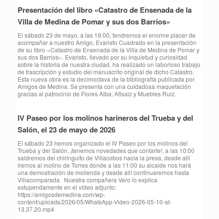
Presentación del libro «Catastro de Ensenada de la
Villa de Medina de Pomar y sus dos Barrios»
El sábado 23 de mayo, a las 19:00, tendremos el enorme placer de
acompañar a nuestro Amigo, Evaristo Cuadrado en la presentación
de su libro «Catastro de Ensenada de la Villa de Medina de Pomar y
sus dos Barrios». Evaristo, llevado por su inquietud y curiosidad
sobre la historia de nuestra ciudad, ha realizado un laborioso trabajo
de trascripción y estudio del manuscrito original de dicho Catastro.
Esta nueva obra es la decimoctava de la bibliografía publicada por
Amigos de Medina. Se presenta con una cuidadosa maquetación
gracias al patrocinio de Flores Alba, Afisaiz y Muebles Ruiz.
IV Paseo por los molinos harineros del Trueba y del
Salón, el 23 de mayo de 2026
⁠El sábado 23 hemos organizado el IV Paseo por los molinos del
Trueba y del Salón, ¡tenemos novedades que contarte!, a las 10:00
saldremos del chiringuito de Villacobos hacia la presa, desde allí
iremos al molino de Torres donde a las 11:00 su alcalde nos hará
una demostración de molienda y desde allí continuaremos hasta
Villacomparada. Nuestra compañera Vero lo explica
estupendamente en el vídeo adjunto:
https://amigosdemedina.com/wp-
content/uploads/2026/05/WhatsApp-Video-2026-05-10-at-
13.37.20.mp4