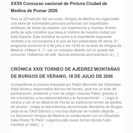
XXXII Concurso nacional de Pintura Ciudad de
Medina de Pomar 2026
Para la 32ª edición del concurso, Amigos de Medina ha organizado
una serie de actividades para que personas con inquietudes
artísticas, de todas las edades, con experiencia y noveles, formen
parte de esta iniciativa que lleva el nombre de nuestra ciudad por
toda España. Esta iniciativa se suma a la importante respuesta
recibida a la convocatoria a la que se han presentado 93 obras. El
programa comenzó el 4 de julio a las 19:00 en la sede de Amigos de
Medina, c/Mayor 4, 1º, con un coloquio abierto con el Jurado del
concurso: Hablemos de arte. Quince personas acompañaron a […]
CRÓNICA XXIX TORNEO DE AJEDREZ MONTAÑAS
DE BURGOS DE VERANO, 18 DE JULIO DE 2026
Compartimos la crónica realizada por Pablo Momoitio del Ortuellako
Xake Kluba y responsable técnico del torneo, ¡qué fue un éxito de
participación, ambiente y nivel de juego! ¡Gracias Pablo, gracias a
los voluntarios, a los patrocinadores y al Ayuntamiento! » Llegó el
verano y con él en Medina de Pomar su tradicional torneo de ajedrez
de verano» (valga la redundancia) denominado Montañas de Burgos
(esta es su XXIX Edición) y nos toca disfrutar de nuestro deporte …
La Asociación Amigos de Medina en colaboración con el Ortuellako
Xake Kluba “El Peón” organiza este nuevo torneo donde hubo
inscritos un total […]