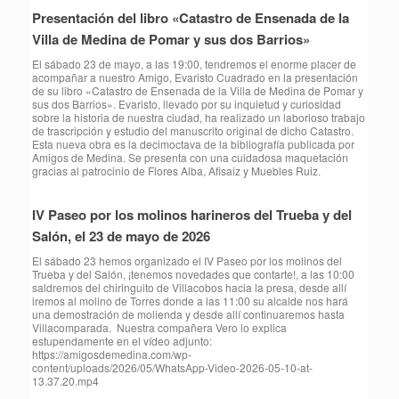
Presentación del libro «Catastro de Ensenada de la
Villa de Medina de Pomar y sus dos Barrios»
El sábado 23 de mayo, a las 19:00, tendremos el enorme placer de
acompañar a nuestro Amigo, Evaristo Cuadrado en la presentación
de su libro «Catastro de Ensenada de la Villa de Medina de Pomar y
sus dos Barrios». Evaristo, llevado por su inquietud y curiosidad
sobre la historia de nuestra ciudad, ha realizado un laborioso trabajo
de trascripción y estudio del manuscrito original de dicho Catastro.
Esta nueva obra es la decimoctava de la bibliografía publicada por
Amigos de Medina. Se presenta con una cuidadosa maquetación
gracias al patrocinio de Flores Alba, Afisaiz y Muebles Ruiz.
IV Paseo por los molinos harineros del Trueba y del
Salón, el 23 de mayo de 2026
⁠El sábado 23 hemos organizado el IV Paseo por los molinos del
Trueba y del Salón, ¡tenemos novedades que contarte!, a las 10:00
saldremos del chiringuito de Villacobos hacia la presa, desde allí
iremos al molino de Torres donde a las 11:00 su alcalde nos hará
una demostración de molienda y desde allí continuaremos hasta
Villacomparada. Nuestra compañera Vero lo explica
estupendamente en el vídeo adjunto:
https://amigosdemedina.com/wp-
content/uploads/2026/05/WhatsApp-Video-2026-05-10-at-
13.37.20.mp4