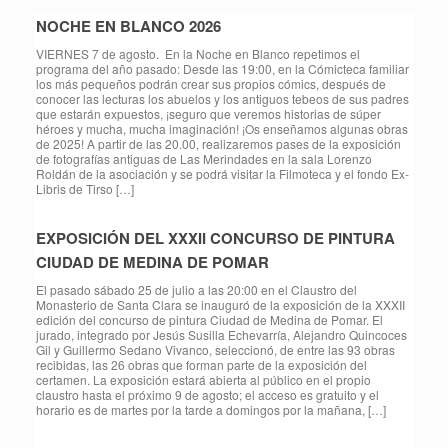
NOCHE EN BLANCO 2026
VIERNES 7 de agosto. En la Noche en Blanco repetimos el
programa del año pasado: Desde las 19:00, en la Cómicteca familiar
los más pequeños podrán crear sus propios cómics, después de
conocer las lecturas los abuelos y los antiguos tebeos de sus padres
que estarán expuestos, ¡seguro que veremos historias de súper
héroes y mucha, mucha imaginación! ¡Os enseñamos algunas obras
de 2025! A partir de las 20.00, realizaremos pases de la exposición
de fotografías antiguas de Las Merindades en la sala Lorenzo
Roldán de la asociación y se podrá visitar la Filmoteca y el fondo Ex-
Libris de Tirso […]
EXPOSICIÓN DEL XXXII CONCURSO DE PINTURA
CIUDAD DE MEDINA DE POMAR
El pasado sábado 25 de julio a las 20:00 en el Claustro del
Monasterio de Santa Clara se inauguró de la exposición de la XXXII
edición del concurso de pintura Ciudad de Medina de Pomar. El
jurado, integrado por Jesús Susilla Echevarría, Alejandro Quincoces
Gil y Guillermo Sedano Vivanco, seleccionó, de entre las 93 obras
recibidas, las 26 obras que forman parte de la exposición del
certamen. La exposición estará abierta al público en el propio
claustro hasta el próximo 9 de agosto; el acceso es gratuito y el
horario es de martes por la tarde a domingos por la mañana, […]