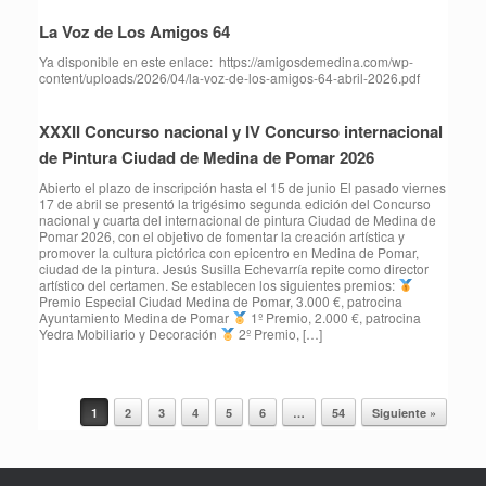
La Voz de Los Amigos 64
Ya disponible en este enlace: https://amigosdemedina.com/wp-
content/uploads/2026/04/la-voz-de-los-amigos-64-abril-2026.pdf
XXXII Concurso nacional y IV Concurso internacional
de Pintura Ciudad de Medina de Pomar 2026
Abierto el plazo de inscripción hasta el 15 de junio El pasado viernes
17 de abril se presentó la trigésimo segunda edición del Concurso
nacional y cuarta del internacional de pintura Ciudad de Medina de
Pomar 2026, con el objetivo de fomentar la creación artística y
promover la cultura pictórica con epicentro en Medina de Pomar,
ciudad de la pintura. Jesús Susilla Echevarría repite como director
artístico del certamen. Se establecen los siguientes premios:
Premio Especial Ciudad Medina de Pomar, 3.000 €, patrocina
Ayuntamiento Medina de Pomar
1º Premio, 2.000 €, patrocina
Yedra Mobiliario y Decoración
2º Premio, […]
1
2
3
4
5
6
…
54
Siguiente »
Navegador de artículos