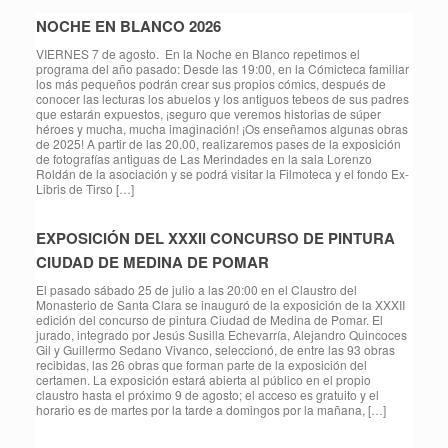
NOCHE EN BLANCO 2026
VIERNES 7 de agosto. En la Noche en Blanco repetimos el
programa del año pasado: Desde las 19:00, en la Cómicteca familiar
los más pequeños podrán crear sus propios cómics, después de
conocer las lecturas los abuelos y los antiguos tebeos de sus padres
que estarán expuestos, ¡seguro que veremos historias de súper
héroes y mucha, mucha imaginación! ¡Os enseñamos algunas obras
de 2025! A partir de las 20.00, realizaremos pases de la exposición
de fotografías antiguas de Las Merindades en la sala Lorenzo
Roldán de la asociación y se podrá visitar la Filmoteca y el fondo Ex-
Libris de Tirso […]
EXPOSICIÓN DEL XXXII CONCURSO DE PINTURA
CIUDAD DE MEDINA DE POMAR
El pasado sábado 25 de julio a las 20:00 en el Claustro del
Monasterio de Santa Clara se inauguró de la exposición de la XXXII
edición del concurso de pintura Ciudad de Medina de Pomar. El
jurado, integrado por Jesús Susilla Echevarría, Alejandro Quincoces
Gil y Guillermo Sedano Vivanco, seleccionó, de entre las 93 obras
recibidas, las 26 obras que forman parte de la exposición del
certamen. La exposición estará abierta al público en el propio
claustro hasta el próximo 9 de agosto; el acceso es gratuito y el
horario es de martes por la tarde a domingos por la mañana, […]