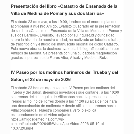
Presentación del libro «Catastro de Ensenada de la
Villa de Medina de Pomar y sus dos Barrios»
El sábado 23 de mayo, a las 19:00, tendremos el enorme placer de
acompañar a nuestro Amigo, Evaristo Cuadrado en la presentación
de su libro «Catastro de Ensenada de la Villa de Medina de Pomar y
sus dos Barrios». Evaristo, llevado por su inquietud y curiosidad
sobre la historia de nuestra ciudad, ha realizado un laborioso trabajo
de trascripción y estudio del manuscrito original de dicho Catastro.
Esta nueva obra es la decimoctava de la bibliografía publicada por
Amigos de Medina. Se presenta con una cuidadosa maquetación
gracias al patrocinio de Flores Alba, Afisaiz y Muebles Ruiz.
IV Paseo por los molinos harineros del Trueba y del
Salón, el 23 de mayo de 2026
⁠El sábado 23 hemos organizado el IV Paseo por los molinos del
Trueba y del Salón, ¡tenemos novedades que contarte!, a las 10:00
saldremos del chiringuito de Villacobos hacia la presa, desde allí
iremos al molino de Torres donde a las 11:00 su alcalde nos hará
una demostración de molienda y desde allí continuaremos hasta
Villacomparada. Nuestra compañera Vero lo explica
estupendamente en el vídeo adjunto:
https://amigosdemedina.com/wp-
content/uploads/2026/05/WhatsApp-Video-2026-05-10-at-
13.37.20.mp4