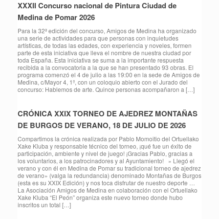
XXXII Concurso nacional de Pintura Ciudad de
Medina de Pomar 2026
Para la 32ª edición del concurso, Amigos de Medina ha organizado
una serie de actividades para que personas con inquietudes
artísticas, de todas las edades, con experiencia y noveles, formen
parte de esta iniciativa que lleva el nombre de nuestra ciudad por
toda España. Esta iniciativa se suma a la importante respuesta
recibida a la convocatoria a la que se han presentado 93 obras. El
programa comenzó el 4 de julio a las 19:00 en la sede de Amigos de
Medina, c/Mayor 4, 1º, con un coloquio abierto con el Jurado del
concurso: Hablemos de arte. Quince personas acompañaron a […]
CRÓNICA XXIX TORNEO DE AJEDREZ MONTAÑAS
DE BURGOS DE VERANO, 18 DE JULIO DE 2026
Compartimos la crónica realizada por Pablo Momoitio del Ortuellako
Xake Kluba y responsable técnico del torneo, ¡qué fue un éxito de
participación, ambiente y nivel de juego! ¡Gracias Pablo, gracias a
los voluntarios, a los patrocinadores y al Ayuntamiento! » Llegó el
verano y con él en Medina de Pomar su tradicional torneo de ajedrez
de verano» (valga la redundancia) denominado Montañas de Burgos
(esta es su XXIX Edición) y nos toca disfrutar de nuestro deporte …
La Asociación Amigos de Medina en colaboración con el Ortuellako
Xake Kluba “El Peón” organiza este nuevo torneo donde hubo
inscritos un total […]