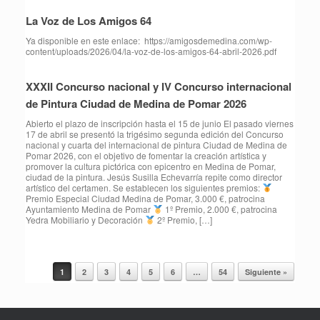
La Voz de Los Amigos 64
Ya disponible en este enlace: https://amigosdemedina.com/wp-
content/uploads/2026/04/la-voz-de-los-amigos-64-abril-2026.pdf
XXXII Concurso nacional y IV Concurso internacional
de Pintura Ciudad de Medina de Pomar 2026
Abierto el plazo de inscripción hasta el 15 de junio El pasado viernes
17 de abril se presentó la trigésimo segunda edición del Concurso
nacional y cuarta del internacional de pintura Ciudad de Medina de
Pomar 2026, con el objetivo de fomentar la creación artística y
promover la cultura pictórica con epicentro en Medina de Pomar,
ciudad de la pintura. Jesús Susilla Echevarría repite como director
artístico del certamen. Se establecen los siguientes premios:
Premio Especial Ciudad Medina de Pomar, 3.000 €, patrocina
Ayuntamiento Medina de Pomar
1º Premio, 2.000 €, patrocina
Yedra Mobiliario y Decoración
2º Premio, […]
1
2
3
4
5
6
…
54
Siguiente »
Navegador de artículos