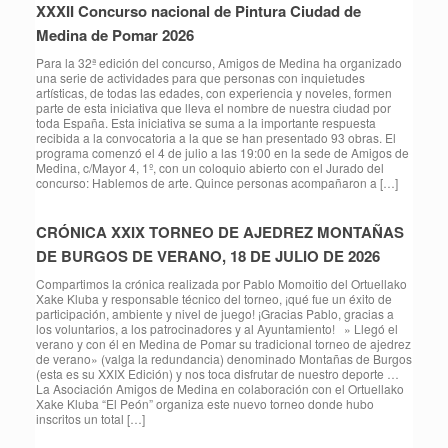
XXXII Concurso nacional de Pintura Ciudad de
Medina de Pomar 2026
Para la 32ª edición del concurso, Amigos de Medina ha organizado
una serie de actividades para que personas con inquietudes
artísticas, de todas las edades, con experiencia y noveles, formen
parte de esta iniciativa que lleva el nombre de nuestra ciudad por
toda España. Esta iniciativa se suma a la importante respuesta
recibida a la convocatoria a la que se han presentado 93 obras. El
programa comenzó el 4 de julio a las 19:00 en la sede de Amigos de
Medina, c/Mayor 4, 1º, con un coloquio abierto con el Jurado del
concurso: Hablemos de arte. Quince personas acompañaron a […]
CRÓNICA XXIX TORNEO DE AJEDREZ MONTAÑAS
DE BURGOS DE VERANO, 18 DE JULIO DE 2026
Compartimos la crónica realizada por Pablo Momoitio del Ortuellako
Xake Kluba y responsable técnico del torneo, ¡qué fue un éxito de
participación, ambiente y nivel de juego! ¡Gracias Pablo, gracias a
los voluntarios, a los patrocinadores y al Ayuntamiento! » Llegó el
verano y con él en Medina de Pomar su tradicional torneo de ajedrez
de verano» (valga la redundancia) denominado Montañas de Burgos
(esta es su XXIX Edición) y nos toca disfrutar de nuestro deporte …
La Asociación Amigos de Medina en colaboración con el Ortuellako
Xake Kluba “El Peón” organiza este nuevo torneo donde hubo
inscritos un total […]