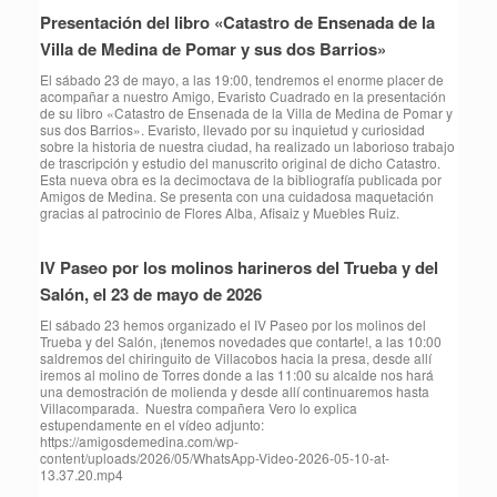
Presentación del libro «Catastro de Ensenada de la
Villa de Medina de Pomar y sus dos Barrios»
El sábado 23 de mayo, a las 19:00, tendremos el enorme placer de
acompañar a nuestro Amigo, Evaristo Cuadrado en la presentación
de su libro «Catastro de Ensenada de la Villa de Medina de Pomar y
sus dos Barrios». Evaristo, llevado por su inquietud y curiosidad
sobre la historia de nuestra ciudad, ha realizado un laborioso trabajo
de trascripción y estudio del manuscrito original de dicho Catastro.
Esta nueva obra es la decimoctava de la bibliografía publicada por
Amigos de Medina. Se presenta con una cuidadosa maquetación
gracias al patrocinio de Flores Alba, Afisaiz y Muebles Ruiz.
IV Paseo por los molinos harineros del Trueba y del
Salón, el 23 de mayo de 2026
⁠El sábado 23 hemos organizado el IV Paseo por los molinos del
Trueba y del Salón, ¡tenemos novedades que contarte!, a las 10:00
saldremos del chiringuito de Villacobos hacia la presa, desde allí
iremos al molino de Torres donde a las 11:00 su alcalde nos hará
una demostración de molienda y desde allí continuaremos hasta
Villacomparada. Nuestra compañera Vero lo explica
estupendamente en el vídeo adjunto:
https://amigosdemedina.com/wp-
content/uploads/2026/05/WhatsApp-Video-2026-05-10-at-
13.37.20.mp4