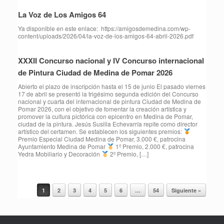
La Voz de Los Amigos 64
Ya disponible en este enlace: https://amigosdemedina.com/wp-
content/uploads/2026/04/la-voz-de-los-amigos-64-abril-2026.pdf
XXXII Concurso nacional y IV Concurso internacional
de Pintura Ciudad de Medina de Pomar 2026
Abierto el plazo de inscripción hasta el 15 de junio El pasado viernes
17 de abril se presentó la trigésimo segunda edición del Concurso
nacional y cuarta del internacional de pintura Ciudad de Medina de
Pomar 2026, con el objetivo de fomentar la creación artística y
promover la cultura pictórica con epicentro en Medina de Pomar,
ciudad de la pintura. Jesús Susilla Echevarría repite como director
artístico del certamen. Se establecen los siguientes premios:
Premio Especial Ciudad Medina de Pomar, 3.000 €, patrocina
Ayuntamiento Medina de Pomar
1º Premio, 2.000 €, patrocina
Yedra Mobiliario y Decoración
2º Premio, […]
1
2
3
4
5
6
…
54
Siguiente »
Navegador de artículos