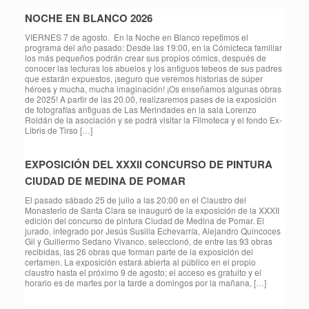
NOCHE EN BLANCO 2026
VIERNES 7 de agosto. En la Noche en Blanco repetimos el
programa del año pasado: Desde las 19:00, en la Cómicteca familiar
los más pequeños podrán crear sus propios cómics, después de
conocer las lecturas los abuelos y los antiguos tebeos de sus padres
que estarán expuestos, ¡seguro que veremos historias de súper
héroes y mucha, mucha imaginación! ¡Os enseñamos algunas obras
de 2025! A partir de las 20.00, realizaremos pases de la exposición
de fotografías antiguas de Las Merindades en la sala Lorenzo
Roldán de la asociación y se podrá visitar la Filmoteca y el fondo Ex-
Libris de Tirso […]
EXPOSICIÓN DEL XXXII CONCURSO DE PINTURA
CIUDAD DE MEDINA DE POMAR
El pasado sábado 25 de julio a las 20:00 en el Claustro del
Monasterio de Santa Clara se inauguró de la exposición de la XXXII
edición del concurso de pintura Ciudad de Medina de Pomar. El
jurado, integrado por Jesús Susilla Echevarría, Alejandro Quincoces
Gil y Guillermo Sedano Vivanco, seleccionó, de entre las 93 obras
recibidas, las 26 obras que forman parte de la exposición del
certamen. La exposición estará abierta al público en el propio
claustro hasta el próximo 9 de agosto; el acceso es gratuito y el
horario es de martes por la tarde a domingos por la mañana, […]