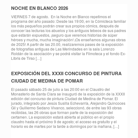
NOCHE EN BLANCO 2026
VIERNES 7 de agosto. En la Noche en Blanco repetimos el
programa del año pasado: Desde las 19:00, en la Cómicteca familiar
los más pequeños podrán crear sus propios cómics, después de
conocer las lecturas los abuelos y los antiguos tebeos de sus padres
que estarán expuestos, ¡seguro que veremos historias de súper
héroes y mucha, mucha imaginación! ¡Os enseñamos algunas obras
de 2025! A partir de las 20.00, realizaremos pases de la exposición
de fotografías antiguas de Las Merindades en la sala Lorenzo
Roldán de la asociación y se podrá visitar la Filmoteca y el fondo Ex-
Libris de Tirso […]
EXPOSICIÓN DEL XXXII CONCURSO DE PINTURA
CIUDAD DE MEDINA DE POMAR
El pasado sábado 25 de julio a las 20:00 en el Claustro del
Monasterio de Santa Clara se inauguró de la exposición de la XXXII
edición del concurso de pintura Ciudad de Medina de Pomar. El
jurado, integrado por Jesús Susilla Echevarría, Alejandro Quincoces
Gil y Guillermo Sedano Vivanco, seleccionó, de entre las 93 obras
recibidas, las 26 obras que forman parte de la exposición del
certamen. La exposición estará abierta al público en el propio
claustro hasta el próximo 9 de agosto; el acceso es gratuito y el
horario es de martes por la tarde a domingos por la mañana, […]