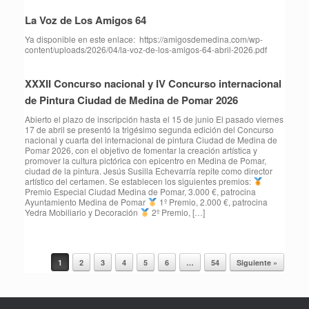
La Voz de Los Amigos 64
Ya disponible en este enlace: https://amigosdemedina.com/wp-
content/uploads/2026/04/la-voz-de-los-amigos-64-abril-2026.pdf
XXXII Concurso nacional y IV Concurso internacional
de Pintura Ciudad de Medina de Pomar 2026
Abierto el plazo de inscripción hasta el 15 de junio El pasado viernes
17 de abril se presentó la trigésimo segunda edición del Concurso
nacional y cuarta del internacional de pintura Ciudad de Medina de
Pomar 2026, con el objetivo de fomentar la creación artística y
promover la cultura pictórica con epicentro en Medina de Pomar,
ciudad de la pintura. Jesús Susilla Echevarría repite como director
artístico del certamen. Se establecen los siguientes premios:
Premio Especial Ciudad Medina de Pomar, 3.000 €, patrocina
Ayuntamiento Medina de Pomar
1º Premio, 2.000 €, patrocina
Yedra Mobiliario y Decoración
2º Premio, […]
1
2
3
4
5
6
…
54
Siguiente »
Navegador de artículos