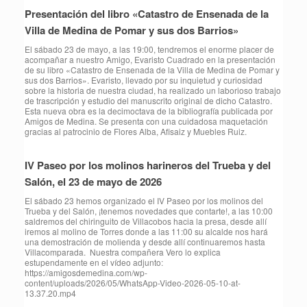
Presentación del libro «Catastro de Ensenada de la
Villa de Medina de Pomar y sus dos Barrios»
El sábado 23 de mayo, a las 19:00, tendremos el enorme placer de
acompañar a nuestro Amigo, Evaristo Cuadrado en la presentación
de su libro «Catastro de Ensenada de la Villa de Medina de Pomar y
sus dos Barrios». Evaristo, llevado por su inquietud y curiosidad
sobre la historia de nuestra ciudad, ha realizado un laborioso trabajo
de trascripción y estudio del manuscrito original de dicho Catastro.
Esta nueva obra es la decimoctava de la bibliografía publicada por
Amigos de Medina. Se presenta con una cuidadosa maquetación
gracias al patrocinio de Flores Alba, Afisaiz y Muebles Ruiz.
IV Paseo por los molinos harineros del Trueba y del
Salón, el 23 de mayo de 2026
⁠El sábado 23 hemos organizado el IV Paseo por los molinos del
Trueba y del Salón, ¡tenemos novedades que contarte!, a las 10:00
saldremos del chiringuito de Villacobos hacia la presa, desde allí
iremos al molino de Torres donde a las 11:00 su alcalde nos hará
una demostración de molienda y desde allí continuaremos hasta
Villacomparada. Nuestra compañera Vero lo explica
estupendamente en el vídeo adjunto:
https://amigosdemedina.com/wp-
content/uploads/2026/05/WhatsApp-Video-2026-05-10-at-
13.37.20.mp4