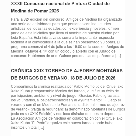
XXXII Concurso nacional de Pintura Ciudad de
Medina de Pomar 2026
Para la 32ª edición del concurso, Amigos de Medina ha organizado
una serie de actividades para que personas con inquietudes
artísticas, de todas las edades, con experiencia y noveles, formen
parte de esta iniciativa que lleva el nombre de nuestra ciudad por
toda España. Esta iniciativa se suma a la importante respuesta
recibida a la convocatoria a la que se han presentado 93 obras. El
programa comenzó el 4 de julio a las 19:00 en la sede de Amigos de
Medina, c/Mayor 4, 1º, con un coloquio abierto con el Jurado del
concurso: Hablemos de arte. Quince personas acompañaron a […]
CRÓNICA XXIX TORNEO DE AJEDREZ MONTAÑAS
DE BURGOS DE VERANO, 18 DE JULIO DE 2026
Compartimos la crónica realizada por Pablo Momoitio del Ortuellako
Xake Kluba y responsable técnico del torneo, ¡qué fue un éxito de
participación, ambiente y nivel de juego! ¡Gracias Pablo, gracias a
los voluntarios, a los patrocinadores y al Ayuntamiento! » Llegó el
verano y con él en Medina de Pomar su tradicional torneo de ajedrez
de verano» (valga la redundancia) denominado Montañas de Burgos
(esta es su XXIX Edición) y nos toca disfrutar de nuestro deporte …
La Asociación Amigos de Medina en colaboración con el Ortuellako
Xake Kluba “El Peón” organiza este nuevo torneo donde hubo
inscritos un total […]