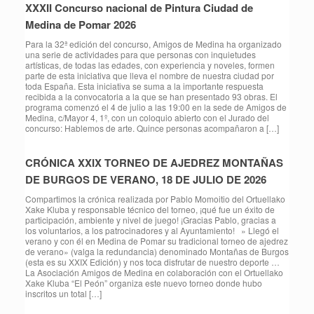
XXXII Concurso nacional de Pintura Ciudad de
Medina de Pomar 2026
Para la 32ª edición del concurso, Amigos de Medina ha organizado
una serie de actividades para que personas con inquietudes
artísticas, de todas las edades, con experiencia y noveles, formen
parte de esta iniciativa que lleva el nombre de nuestra ciudad por
toda España. Esta iniciativa se suma a la importante respuesta
recibida a la convocatoria a la que se han presentado 93 obras. El
programa comenzó el 4 de julio a las 19:00 en la sede de Amigos de
Medina, c/Mayor 4, 1º, con un coloquio abierto con el Jurado del
concurso: Hablemos de arte. Quince personas acompañaron a […]
CRÓNICA XXIX TORNEO DE AJEDREZ MONTAÑAS
DE BURGOS DE VERANO, 18 DE JULIO DE 2026
Compartimos la crónica realizada por Pablo Momoitio del Ortuellako
Xake Kluba y responsable técnico del torneo, ¡qué fue un éxito de
participación, ambiente y nivel de juego! ¡Gracias Pablo, gracias a
los voluntarios, a los patrocinadores y al Ayuntamiento! » Llegó el
verano y con él en Medina de Pomar su tradicional torneo de ajedrez
de verano» (valga la redundancia) denominado Montañas de Burgos
(esta es su XXIX Edición) y nos toca disfrutar de nuestro deporte …
La Asociación Amigos de Medina en colaboración con el Ortuellako
Xake Kluba “El Peón” organiza este nuevo torneo donde hubo
inscritos un total […]