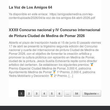
La Voz de Los Amigos 64
Ya disponible en este enlace: https://amigosdemedina.com/wp-
content/uploads/2026/04/la-voz-de-los-amigos-64-abril-2026.pdf
XXXII Concurso nacional y IV Concurso internacional
de Pintura Ciudad de Medina de Pomar 2026
Abierto el plazo de inscripción hasta el 15 de junio El pasado viernes
17 de abril se presentó la trigésimo segunda edición del Concurso
nacional y cuarta del internacional de pintura Ciudad de Medina de
Pomar 2026, con el objetivo de fomentar la creación artística y
promover la cultura pictórica con epicentro en Medina de Pomar,
ciudad de la pintura. Jesús Susilla Echevarría repite como director
artístico del certamen. Se establecen los siguientes premios:
Premio Especial Ciudad Medina de Pomar, 3.000 €, patrocina
Ayuntamiento Medina de Pomar
1º Premio, 2.000 €, patrocina
Yedra Mobiliario y Decoración
2º Premio, […]
1
2
3
4
5
6
…
54
Siguiente »
Navegador de artículos