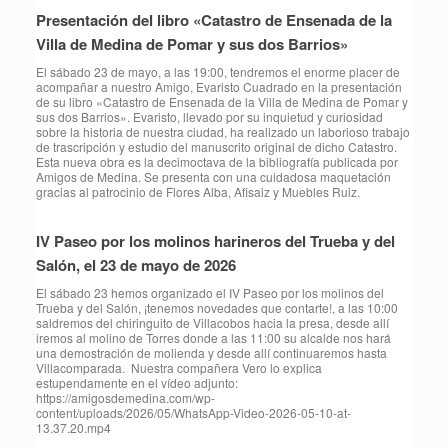
Presentación del libro «Catastro de Ensenada de la
Villa de Medina de Pomar y sus dos Barrios»
El sábado 23 de mayo, a las 19:00, tendremos el enorme placer de
acompañar a nuestro Amigo, Evaristo Cuadrado en la presentación
de su libro «Catastro de Ensenada de la Villa de Medina de Pomar y
sus dos Barrios». Evaristo, llevado por su inquietud y curiosidad
sobre la historia de nuestra ciudad, ha realizado un laborioso trabajo
de trascripción y estudio del manuscrito original de dicho Catastro.
Esta nueva obra es la decimoctava de la bibliografía publicada por
Amigos de Medina. Se presenta con una cuidadosa maquetación
gracias al patrocinio de Flores Alba, Afisaiz y Muebles Ruiz.
IV Paseo por los molinos harineros del Trueba y del
Salón, el 23 de mayo de 2026
⁠El sábado 23 hemos organizado el IV Paseo por los molinos del
Trueba y del Salón, ¡tenemos novedades que contarte!, a las 10:00
saldremos del chiringuito de Villacobos hacia la presa, desde allí
iremos al molino de Torres donde a las 11:00 su alcalde nos hará
una demostración de molienda y desde allí continuaremos hasta
Villacomparada. Nuestra compañera Vero lo explica
estupendamente en el vídeo adjunto:
https://amigosdemedina.com/wp-
content/uploads/2026/05/WhatsApp-Video-2026-05-10-at-
13.37.20.mp4