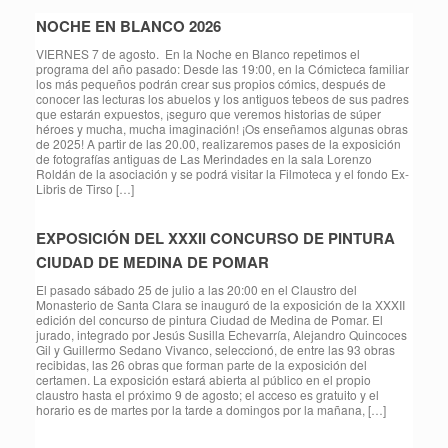
NOCHE EN BLANCO 2026
VIERNES 7 de agosto. En la Noche en Blanco repetimos el
programa del año pasado: Desde las 19:00, en la Cómicteca familiar
los más pequeños podrán crear sus propios cómics, después de
conocer las lecturas los abuelos y los antiguos tebeos de sus padres
que estarán expuestos, ¡seguro que veremos historias de súper
héroes y mucha, mucha imaginación! ¡Os enseñamos algunas obras
de 2025! A partir de las 20.00, realizaremos pases de la exposición
de fotografías antiguas de Las Merindades en la sala Lorenzo
Roldán de la asociación y se podrá visitar la Filmoteca y el fondo Ex-
Libris de Tirso […]
EXPOSICIÓN DEL XXXII CONCURSO DE PINTURA
CIUDAD DE MEDINA DE POMAR
El pasado sábado 25 de julio a las 20:00 en el Claustro del
Monasterio de Santa Clara se inauguró de la exposición de la XXXII
edición del concurso de pintura Ciudad de Medina de Pomar. El
jurado, integrado por Jesús Susilla Echevarría, Alejandro Quincoces
Gil y Guillermo Sedano Vivanco, seleccionó, de entre las 93 obras
recibidas, las 26 obras que forman parte de la exposición del
certamen. La exposición estará abierta al público en el propio
claustro hasta el próximo 9 de agosto; el acceso es gratuito y el
horario es de martes por la tarde a domingos por la mañana, […]