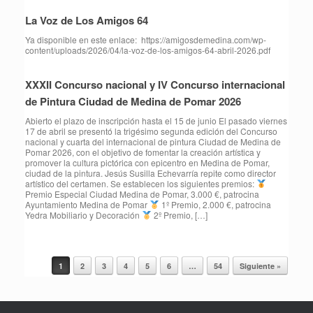
La Voz de Los Amigos 64
Ya disponible en este enlace: https://amigosdemedina.com/wp-
content/uploads/2026/04/la-voz-de-los-amigos-64-abril-2026.pdf
XXXII Concurso nacional y IV Concurso internacional
de Pintura Ciudad de Medina de Pomar 2026
Abierto el plazo de inscripción hasta el 15 de junio El pasado viernes
17 de abril se presentó la trigésimo segunda edición del Concurso
nacional y cuarta del internacional de pintura Ciudad de Medina de
Pomar 2026, con el objetivo de fomentar la creación artística y
promover la cultura pictórica con epicentro en Medina de Pomar,
ciudad de la pintura. Jesús Susilla Echevarría repite como director
artístico del certamen. Se establecen los siguientes premios:
Premio Especial Ciudad Medina de Pomar, 3.000 €, patrocina
Ayuntamiento Medina de Pomar
1º Premio, 2.000 €, patrocina
Yedra Mobiliario y Decoración
2º Premio, […]
1
2
3
4
5
6
…
54
Siguiente »
Navegador de artículos