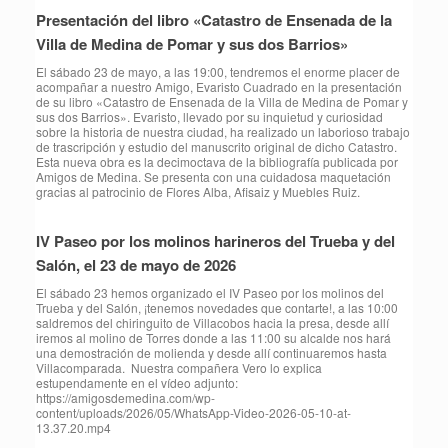
Presentación del libro «Catastro de Ensenada de la
Villa de Medina de Pomar y sus dos Barrios»
El sábado 23 de mayo, a las 19:00, tendremos el enorme placer de
acompañar a nuestro Amigo, Evaristo Cuadrado en la presentación
de su libro «Catastro de Ensenada de la Villa de Medina de Pomar y
sus dos Barrios». Evaristo, llevado por su inquietud y curiosidad
sobre la historia de nuestra ciudad, ha realizado un laborioso trabajo
de trascripción y estudio del manuscrito original de dicho Catastro.
Esta nueva obra es la decimoctava de la bibliografía publicada por
Amigos de Medina. Se presenta con una cuidadosa maquetación
gracias al patrocinio de Flores Alba, Afisaiz y Muebles Ruiz.
IV Paseo por los molinos harineros del Trueba y del
Salón, el 23 de mayo de 2026
⁠El sábado 23 hemos organizado el IV Paseo por los molinos del
Trueba y del Salón, ¡tenemos novedades que contarte!, a las 10:00
saldremos del chiringuito de Villacobos hacia la presa, desde allí
iremos al molino de Torres donde a las 11:00 su alcalde nos hará
una demostración de molienda y desde allí continuaremos hasta
Villacomparada. Nuestra compañera Vero lo explica
estupendamente en el vídeo adjunto:
https://amigosdemedina.com/wp-
content/uploads/2026/05/WhatsApp-Video-2026-05-10-at-
13.37.20.mp4