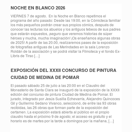
NOCHE EN BLANCO 2026
VIERNES 7 de agosto. En la Noche en Blanco repetimos el
programa del año pasado: Desde las 19:00, en la Cómicteca familiar
los más pequeños podrán crear sus propios cómics, después de
conocer las lecturas los abuelos y los antiguos tebeos de sus padres
que estarán expuestos, ¡seguro que veremos historias de súper
héroes y mucha, mucha imaginación! ¡Os enseñamos algunas obras
de 2025! A partir de las 20.00, realizaremos pases de la exposición
de fotografías antiguas de Las Merindades en la sala Lorenzo
Roldán de la asociación y se podrá visitar la Filmoteca y el fondo Ex-
Libris de Tirso […]
EXPOSICIÓN DEL XXXII CONCURSO DE PINTURA
CIUDAD DE MEDINA DE POMAR
El pasado sábado 25 de julio a las 20:00 en el Claustro del
Monasterio de Santa Clara se inauguró de la exposición de la XXXII
edición del concurso de pintura Ciudad de Medina de Pomar. El
jurado, integrado por Jesús Susilla Echevarría, Alejandro Quincoces
Gil y Guillermo Sedano Vivanco, seleccionó, de entre las 93 obras
recibidas, las 26 obras que forman parte de la exposición del
certamen. La exposición estará abierta al público en el propio
claustro hasta el próximo 9 de agosto; el acceso es gratuito y el
horario es de martes por la tarde a domingos por la mañana, […]