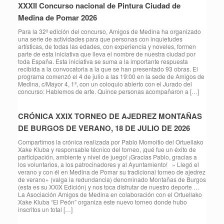
XXXII Concurso nacional de Pintura Ciudad de
Medina de Pomar 2026
Para la 32ª edición del concurso, Amigos de Medina ha organizado
una serie de actividades para que personas con inquietudes
artísticas, de todas las edades, con experiencia y noveles, formen
parte de esta iniciativa que lleva el nombre de nuestra ciudad por
toda España. Esta iniciativa se suma a la importante respuesta
recibida a la convocatoria a la que se han presentado 93 obras. El
programa comenzó el 4 de julio a las 19:00 en la sede de Amigos de
Medina, c/Mayor 4, 1º, con un coloquio abierto con el Jurado del
concurso: Hablemos de arte. Quince personas acompañaron a […]
CRÓNICA XXIX TORNEO DE AJEDREZ MONTAÑAS
DE BURGOS DE VERANO, 18 DE JULIO DE 2026
Compartimos la crónica realizada por Pablo Momoitio del Ortuellako
Xake Kluba y responsable técnico del torneo, ¡qué fue un éxito de
participación, ambiente y nivel de juego! ¡Gracias Pablo, gracias a
los voluntarios, a los patrocinadores y al Ayuntamiento! » Llegó el
verano y con él en Medina de Pomar su tradicional torneo de ajedrez
de verano» (valga la redundancia) denominado Montañas de Burgos
(esta es su XXIX Edición) y nos toca disfrutar de nuestro deporte …
La Asociación Amigos de Medina en colaboración con el Ortuellako
Xake Kluba “El Peón” organiza este nuevo torneo donde hubo
inscritos un total […]