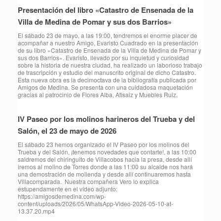
Presentación del libro «Catastro de Ensenada de la
Villa de Medina de Pomar y sus dos Barrios»
El sábado 23 de mayo, a las 19:00, tendremos el enorme placer de
acompañar a nuestro Amigo, Evaristo Cuadrado en la presentación
de su libro «Catastro de Ensenada de la Villa de Medina de Pomar y
sus dos Barrios». Evaristo, llevado por su inquietud y curiosidad
sobre la historia de nuestra ciudad, ha realizado un laborioso trabajo
de trascripción y estudio del manuscrito original de dicho Catastro.
Esta nueva obra es la decimoctava de la bibliografía publicada por
Amigos de Medina. Se presenta con una cuidadosa maquetación
gracias al patrocinio de Flores Alba, Afisaiz y Muebles Ruiz.
IV Paseo por los molinos harineros del Trueba y del
Salón, el 23 de mayo de 2026
⁠El sábado 23 hemos organizado el IV Paseo por los molinos del
Trueba y del Salón, ¡tenemos novedades que contarte!, a las 10:00
saldremos del chiringuito de Villacobos hacia la presa, desde allí
iremos al molino de Torres donde a las 11:00 su alcalde nos hará
una demostración de molienda y desde allí continuaremos hasta
Villacomparada. Nuestra compañera Vero lo explica
estupendamente en el vídeo adjunto:
https://amigosdemedina.com/wp-
content/uploads/2026/05/WhatsApp-Video-2026-05-10-at-
13.37.20.mp4