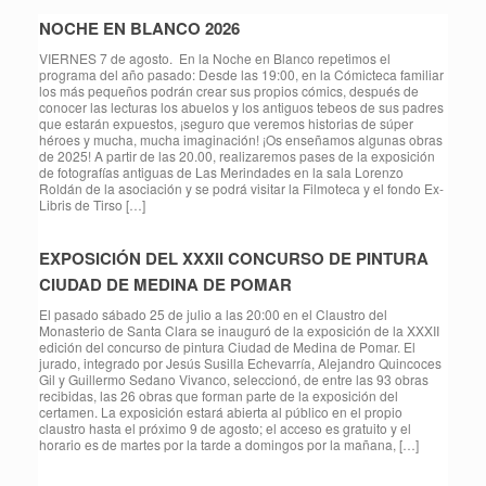
NOCHE EN BLANCO 2026
VIERNES 7 de agosto. En la Noche en Blanco repetimos el
programa del año pasado: Desde las 19:00, en la Cómicteca familiar
los más pequeños podrán crear sus propios cómics, después de
conocer las lecturas los abuelos y los antiguos tebeos de sus padres
que estarán expuestos, ¡seguro que veremos historias de súper
héroes y mucha, mucha imaginación! ¡Os enseñamos algunas obras
de 2025! A partir de las 20.00, realizaremos pases de la exposición
de fotografías antiguas de Las Merindades en la sala Lorenzo
Roldán de la asociación y se podrá visitar la Filmoteca y el fondo Ex-
Libris de Tirso […]
EXPOSICIÓN DEL XXXII CONCURSO DE PINTURA
CIUDAD DE MEDINA DE POMAR
El pasado sábado 25 de julio a las 20:00 en el Claustro del
Monasterio de Santa Clara se inauguró de la exposición de la XXXII
edición del concurso de pintura Ciudad de Medina de Pomar. El
jurado, integrado por Jesús Susilla Echevarría, Alejandro Quincoces
Gil y Guillermo Sedano Vivanco, seleccionó, de entre las 93 obras
recibidas, las 26 obras que forman parte de la exposición del
certamen. La exposición estará abierta al público en el propio
claustro hasta el próximo 9 de agosto; el acceso es gratuito y el
horario es de martes por la tarde a domingos por la mañana, […]