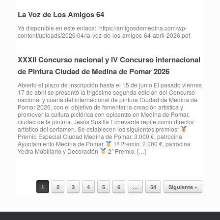
La Voz de Los Amigos 64
Ya disponible en este enlace: https://amigosdemedina.com/wp-
content/uploads/2026/04/la-voz-de-los-amigos-64-abril-2026.pdf
XXXII Concurso nacional y IV Concurso internacional
de Pintura Ciudad de Medina de Pomar 2026
Abierto el plazo de inscripción hasta el 15 de junio El pasado viernes
17 de abril se presentó la trigésimo segunda edición del Concurso
nacional y cuarta del internacional de pintura Ciudad de Medina de
Pomar 2026, con el objetivo de fomentar la creación artística y
promover la cultura pictórica con epicentro en Medina de Pomar,
ciudad de la pintura. Jesús Susilla Echevarría repite como director
artístico del certamen. Se establecen los siguientes premios:
Premio Especial Ciudad Medina de Pomar, 3.000 €, patrocina
Ayuntamiento Medina de Pomar
1º Premio, 2.000 €, patrocina
Yedra Mobiliario y Decoración
2º Premio, […]
1
2
3
4
5
6
…
54
Siguiente »
Navegador de artículos