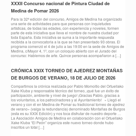
XXXII Concurso nacional de Pintura Ciudad de
Medina de Pomar 2026
Para la 32ª edición del concurso, Amigos de Medina ha organizado
una serie de actividades para que personas con inquietudes
artísticas, de todas las edades, con experiencia y noveles, formen
parte de esta iniciativa que lleva el nombre de nuestra ciudad por
toda España. Esta iniciativa se suma a la importante respuesta
recibida a la convocatoria a la que se han presentado 93 obras. El
programa comenzó el 4 de julio a las 19:00 en la sede de Amigos de
Medina, c/Mayor 4, 1º, con un coloquio abierto con el Jurado del
concurso: Hablemos de arte. Quince personas acompañaron a […]
CRÓNICA XXIX TORNEO DE AJEDREZ MONTAÑAS
DE BURGOS DE VERANO, 18 DE JULIO DE 2026
Compartimos la crónica realizada por Pablo Momoitio del Ortuellako
Xake Kluba y responsable técnico del torneo, ¡qué fue un éxito de
participación, ambiente y nivel de juego! ¡Gracias Pablo, gracias a
los voluntarios, a los patrocinadores y al Ayuntamiento! » Llegó el
verano y con él en Medina de Pomar su tradicional torneo de ajedrez
de verano» (valga la redundancia) denominado Montañas de Burgos
(esta es su XXIX Edición) y nos toca disfrutar de nuestro deporte …
La Asociación Amigos de Medina en colaboración con el Ortuellako
Xake Kluba “El Peón” organiza este nuevo torneo donde hubo
inscritos un total […]