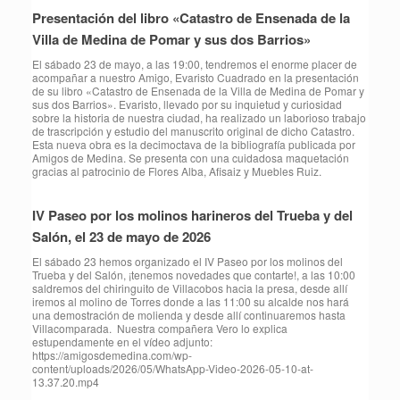
Presentación del libro «Catastro de Ensenada de la
Villa de Medina de Pomar y sus dos Barrios»
El sábado 23 de mayo, a las 19:00, tendremos el enorme placer de
acompañar a nuestro Amigo, Evaristo Cuadrado en la presentación
de su libro «Catastro de Ensenada de la Villa de Medina de Pomar y
sus dos Barrios». Evaristo, llevado por su inquietud y curiosidad
sobre la historia de nuestra ciudad, ha realizado un laborioso trabajo
de trascripción y estudio del manuscrito original de dicho Catastro.
Esta nueva obra es la decimoctava de la bibliografía publicada por
Amigos de Medina. Se presenta con una cuidadosa maquetación
gracias al patrocinio de Flores Alba, Afisaiz y Muebles Ruiz.
IV Paseo por los molinos harineros del Trueba y del
Salón, el 23 de mayo de 2026
⁠El sábado 23 hemos organizado el IV Paseo por los molinos del
Trueba y del Salón, ¡tenemos novedades que contarte!, a las 10:00
saldremos del chiringuito de Villacobos hacia la presa, desde allí
iremos al molino de Torres donde a las 11:00 su alcalde nos hará
una demostración de molienda y desde allí continuaremos hasta
Villacomparada. Nuestra compañera Vero lo explica
estupendamente en el vídeo adjunto:
https://amigosdemedina.com/wp-
content/uploads/2026/05/WhatsApp-Video-2026-05-10-at-
13.37.20.mp4