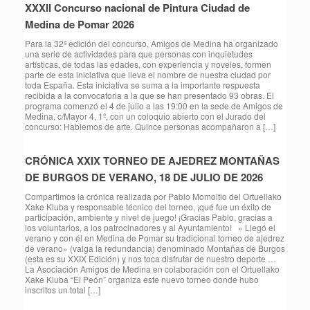
XXXII Concurso nacional de Pintura Ciudad de
Medina de Pomar 2026
Para la 32ª edición del concurso, Amigos de Medina ha organizado
una serie de actividades para que personas con inquietudes
artísticas, de todas las edades, con experiencia y noveles, formen
parte de esta iniciativa que lleva el nombre de nuestra ciudad por
toda España. Esta iniciativa se suma a la importante respuesta
recibida a la convocatoria a la que se han presentado 93 obras. El
programa comenzó el 4 de julio a las 19:00 en la sede de Amigos de
Medina, c/Mayor 4, 1º, con un coloquio abierto con el Jurado del
concurso: Hablemos de arte. Quince personas acompañaron a […]
CRÓNICA XXIX TORNEO DE AJEDREZ MONTAÑAS
DE BURGOS DE VERANO, 18 DE JULIO DE 2026
Compartimos la crónica realizada por Pablo Momoitio del Ortuellako
Xake Kluba y responsable técnico del torneo, ¡qué fue un éxito de
participación, ambiente y nivel de juego! ¡Gracias Pablo, gracias a
los voluntarios, a los patrocinadores y al Ayuntamiento! » Llegó el
verano y con él en Medina de Pomar su tradicional torneo de ajedrez
de verano» (valga la redundancia) denominado Montañas de Burgos
(esta es su XXIX Edición) y nos toca disfrutar de nuestro deporte …
La Asociación Amigos de Medina en colaboración con el Ortuellako
Xake Kluba “El Peón” organiza este nuevo torneo donde hubo
inscritos un total […]