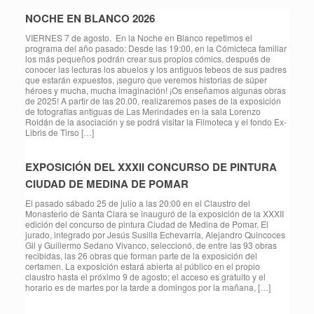
NOCHE EN BLANCO 2026
VIERNES 7 de agosto. En la Noche en Blanco repetimos el
programa del año pasado: Desde las 19:00, en la Cómicteca familiar
los más pequeños podrán crear sus propios cómics, después de
conocer las lecturas los abuelos y los antiguos tebeos de sus padres
que estarán expuestos, ¡seguro que veremos historias de súper
héroes y mucha, mucha imaginación! ¡Os enseñamos algunas obras
de 2025! A partir de las 20.00, realizaremos pases de la exposición
de fotografías antiguas de Las Merindades en la sala Lorenzo
Roldán de la asociación y se podrá visitar la Filmoteca y el fondo Ex-
Libris de Tirso […]
EXPOSICIÓN DEL XXXII CONCURSO DE PINTURA
CIUDAD DE MEDINA DE POMAR
El pasado sábado 25 de julio a las 20:00 en el Claustro del
Monasterio de Santa Clara se inauguró de la exposición de la XXXII
edición del concurso de pintura Ciudad de Medina de Pomar. El
jurado, integrado por Jesús Susilla Echevarría, Alejandro Quincoces
Gil y Guillermo Sedano Vivanco, seleccionó, de entre las 93 obras
recibidas, las 26 obras que forman parte de la exposición del
certamen. La exposición estará abierta al público en el propio
claustro hasta el próximo 9 de agosto; el acceso es gratuito y el
horario es de martes por la tarde a domingos por la mañana, […]