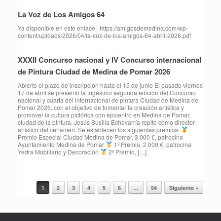
La Voz de Los Amigos 64
Ya disponible en este enlace: https://amigosdemedina.com/wp-
content/uploads/2026/04/la-voz-de-los-amigos-64-abril-2026.pdf
XXXII Concurso nacional y IV Concurso internacional
de Pintura Ciudad de Medina de Pomar 2026
Abierto el plazo de inscripción hasta el 15 de junio El pasado viernes
17 de abril se presentó la trigésimo segunda edición del Concurso
nacional y cuarta del internacional de pintura Ciudad de Medina de
Pomar 2026, con el objetivo de fomentar la creación artística y
promover la cultura pictórica con epicentro en Medina de Pomar,
ciudad de la pintura. Jesús Susilla Echevarría repite como director
artístico del certamen. Se establecen los siguientes premios:
Premio Especial Ciudad Medina de Pomar, 3.000 €, patrocina
Ayuntamiento Medina de Pomar
1º Premio, 2.000 €, patrocina
Yedra Mobiliario y Decoración
2º Premio, […]
1
2
3
4
5
6
…
54
Siguiente »
Navegador de artículos