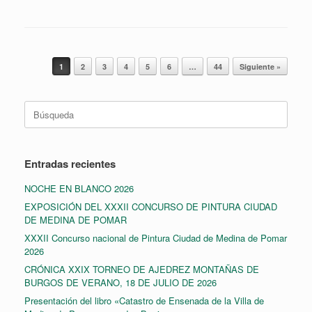
Navegador de artículos
1
2
3
4
5
6
…
44
Siguiente »
Buscar:
Entradas recientes
NOCHE EN BLANCO 2026
EXPOSICIÓN DEL XXXII CONCURSO DE PINTURA CIUDAD
DE MEDINA DE POMAR
XXXII Concurso nacional de Pintura Ciudad de Medina de Pomar
2026
CRÓNICA XXIX TORNEO DE AJEDREZ MONTAÑAS DE
BURGOS DE VERANO, 18 DE JULIO DE 2026
Presentación del libro «Catastro de Ensenada de la Villa de