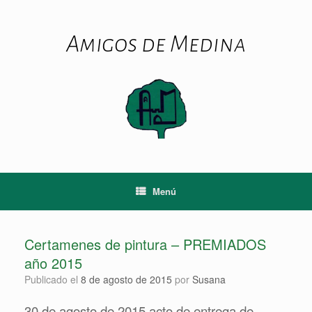
Saltar
al
contenido
Amigos de Medina
Menú
Certamenes de pintura – PREMIADOS
año 2015
Publicado el
8 de agosto de 2015
por
Susana
30 de agosto de 2015 acto de entrega de