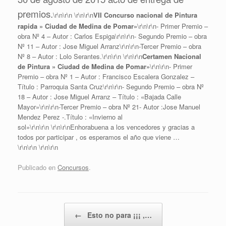
premios.
\r\n\r\n \r\n\r\n
VII Concurso nacional de Pintura
rapida » Ciudad de Medina de Pomar»
\r\n\r\n- Primer Premio –
obra Nº 4 – Autor : Carlos Espiga\r\n\r\n- Segundo Premio – obra
Nº 11 – Autor : Jose Miguel Arranz\r\n\r\n-Tercer Premio – obra
Nº 8 – Autor : Lolo Serantes.\r\n\r\n \r\n\r\n
Certamen Nacional
de Pintura » Ciudad de Medina de Pomar»
\r\n\r\n- Primer
Premio – obra Nº 1 – Autor : Francisco Escalera Gonzalez –
Título : Parroquia Santa Cruz\r\n\r\n- Segundo Premio – obra Nº
18 – Autor : Jose Miguel Arranz – Título : «Bajada Calle
Mayor»\r\n\r\n-Tercer Premio – obra Nº 21- Autor :Jose Manuel
Mendez Perez -.Título : «Invierno al
sol»\r\n\r\n \r\n\r\nEnhorabuena a los vencedores y gracias a
todos por participar , os esperamos el año que viene …
\r\n\r\n
\r\n\r\n
Publicado en
Concursos
.
Navegador de artículos
←
Esto no para ¡¡¡ ,…