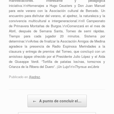
manifestaciones. Interesante y pedagógica
iniciativa.\r\nHomenajes a Hugo Ceusters y Don Juan Manuel
para este verano con la Asociación cultural de Bercedo. Un
encuentro para disfrutar del verano, el ajedrez, la naturaleza y la
convivencia multicultural e intergeneracional.\r\nII Campeonato
de Primavera Montañas de Burgos.\r\nComenzará en el mes de
Abril, después de Semana Santa, Torneo de semi rápidas.
Tiempo para cada jugador 20 minutos. Sistema por
determinar.\r\nAntes de finalizar la Asociación Amigos de Medina
agradece la presencia de Radio Espinosa Merindades a la
clausura y entrega de premios del Torneo, que concluyó con un
amistoso ágape ofrecido por el Presidente Julio López y el Aida
de Giuseppe Verdi. “Tortilla de patatas losínas, torreznos y
Crianza de la Ribera del Duero”. ¡Un Lujo!\r\n
Thyrsus exLibris
Publicado en
Ajedrez
.
Navegador de artículos
←
A punto de concluir el…