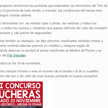
proponen rememorar las pucheras que elaboraban los ferroviarios del Tren de
o y la provincia de León donde, a menudo, las condiciones del tiempo eran
eguir comida caliente.
s ferroviarias con las alubias rojas o pintas, las verduras y todos sus
 todos los vecinos y visitantes que quieran disfrutar del calor del compartir
tamente y ¡del premio de degustarlas!
tes tendrán un obsequio, los diez primeros clasificados recibirán trofeos y
meros recibirán además premios en metálico y cheques regalo de
etula daremos un accésit al primer clasificado de Medina de Pomar y se
io del
Fair Saturday
.
naliza el día 18 de noviembre.
tos siempre triunfan o eres el cocinero de la familia o el de tu cuadrilla,
órico del olor y del calor de unas buenas pucheras en buena compañía!