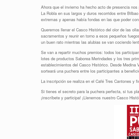
Ahora que el invierno ha hecho acto de presencia nos 
La Robla en sus largos y duros recorridos entre Bilba
extremas y apenas había fondas en las que poder cons
Queremos llenar el Casco Histórico del olor de las olla
sacramentos y reunir en torno a esos pequeños fuegos a
un buen rato mientras las alubias se van cociendo len
Se van a repartir muchos premios: todos los participan
lotes de productos Saborea Merindades y los tres pri
establecimientos del Casco Histórico. Desde Medina V
sorteará una puchera entre los participantes a benefic
La inscripción se realiza en el Café Tres Cantones y fi
Si tienes el secreto para la puchera perfecta, si tus pla
¡inscríbete y participa! ¡Llenemos nuestro Casco Hist