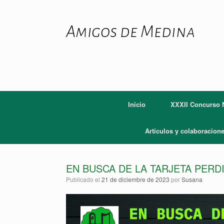
Saltar
al
contenido
Amigos de Medina
Inicio
XXXII Concurso N
Artículos y colaboracion
EN BUSCA DE LA TARJETA PERD
Publicado el
21 de diciembre de 2023
por
Susana