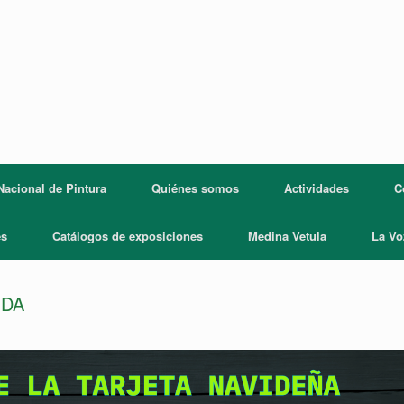
acional de Pintura
Quiénes somos
Actividades
C
es
Catálogos de exposiciones
Medina Vetula
La Vo
IDA