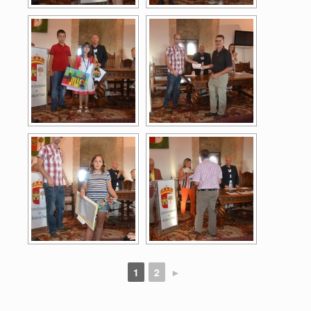
1
2
►