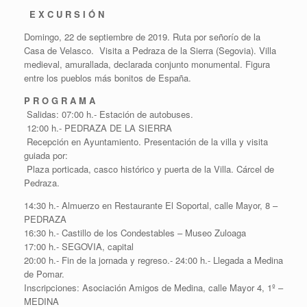
E X C U R S I Ó N
Domingo, 22 de septiembre de 2019. Ruta por señorío de la
Casa de Velasco. Visita a Pedraza de la Sierra (Segovia). Villa
medieval, amurallada, declarada conjunto monumental. Figura
entre los pueblos más bonitos de España.
P R O G R A M A
Salidas: 07:00 h.- Estación de autobuses.
12:00 h.- PEDRAZA DE LA SIERRA
Recepción en Ayuntamiento. Presentación de la villa y visita
guiada por:
Plaza porticada, casco histórico y puerta de la Villa. Cárcel de
Pedraza.
14:30 h.- Almuerzo en Restaurante El Soportal, calle Mayor, 8 –
PEDRAZA
16:30 h.- Castillo de los Condestables – Museo Zuloaga
17:00 h.- SEGOVIA, capital
20:00 h.- Fin de la jornada y regreso.- 24:00 h.- Llegada a Medina
de Pomar.
Inscripciones: Asociación Amigos de Medina, calle Mayor 4, 1º –
MEDINA