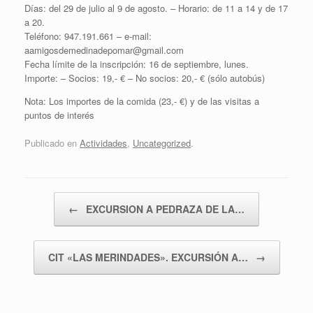
Días: del 29 de julio al 9 de agosto. – Horario: de 11 a 14 y de 17
a 20.
Teléfono: 947.191.661 – e-mail:
aamigosdemedinadepomar@gmail.com
Fecha límite de la inscripción: 16 de septiembre, lunes.
Importe: – Socios: 19,- € – No socios: 20,- € (sólo autobús)
Nota: Los importes de la comida (23,- €) y de las visitas a
puntos de interés
Publicado en
Actividades
,
Uncategorized
.
Navegador de artículos
←
EXCURSION A PEDRAZA DE LA…
CIT «LAS MERINDADES». EXCURSIÓN A…
→