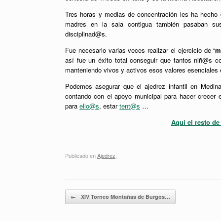
Tres horas y medias de concentración les ha hecho di
madres en la sala contigua también pasaban su
disciplinad@s.
Fue necesario varias veces realizar el ejercicio de “
m
así fue un éxito total conseguir que tantos niñ@s co
manteniendo vivos y activos esos valores esenciales en
Podemos asegurar que el ajedrez infantil en Medin
contando con el apoyo municipal para hacer crecer e
para
ello@s
, estar
tent@s
…
Aquí el resto de
Publicado en
Ajedrez
.
Navegador de artículos
←
XIV Torneo Montañas de Burgos…