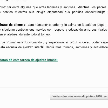
sfrutar entre algunas que otras lagrimas y sonrisas. Mientras, los padres 
s nervios mientras sus niñ@s disputaban sus partidas concentrad@s 
inuto de silencio
” para mantener el orden y la calma en la sala de juego ,
nsiguieran controlar sus nervios con respeto y educación ante sus rivales 
 el ajedrez, durante todo el torneo.
a de Pomar esta funcionando , y esperamos el próximo curso poder segui
sta escuela de ajedrez infantil. Habrá mas torneos, sorpresas y actividade
 fotos de este torneo de ajedrez infantil
Vuelven los concursos de pintura 2018
→