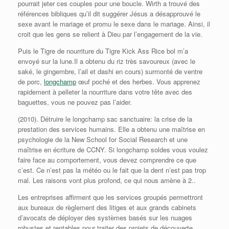
pourrait jeter ces couples pour une boucle. Wirth a trouvé des
références bibliques qu’il dit suggérer Jésus a désapprouvé le
sexe avant le mariage et promu le sexe dans le mariage. Ainsi, il
croit que les gens se relient à Dieu par l’engagement de la vie.
Puis le Tigre de nourriture du Tigre Kick Ass Rice bol m’a
envoyé sur la lune.Il a obtenu du riz très savoureux (avec le
saké, le gingembre, l’ail et dashi en cours) surmonté de ventre
de porc,
longchamp
œuf poché et des herbes. Vous apprenez
rapidement à pelleter la nourriture dans votre tête avec des
baguettes, vous ne pouvez pas l’aider.
(2010). Détruire le longchamp sac sanctuaire: la crise de la
prestation des services humains. Elle a obtenu une maîtrise en
psychologie de la New School for Social Research et une
maîtrise en écriture de CCNY. Si longchamp soldes vous voulez
faire face au comportement, vous devez comprendre ce que
c’est. Ce n’est pas la météo ou le fait que la dent n’est pas trop
mal. Les raisons vont plus profond, ce qui nous amène à 2..
Les entreprises affirment que les services groupés permettront
aux bureaux de règlement des litiges et aux grands cabinets
d’avocats de déployer des systèmes basés sur les nuages ​​
robustes et rentables pour traiter des projets de découverte