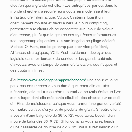
électronique à grande échelle. »Les entreprises partout dans le
monde cherchent à réduire leurs coûts en modernisant leur
infrastructure informatique. Vblock Systems fournit un
cheminement robuste et flexible vers le cloud computing,
permettant aux clients de se concentrer sur l’ajout de valeur
d’entreprise, plutôt que la gestion des systèmes informatiques
sac longchamp disparates », a sac longchamp pliage déclaré
Michael O’ Hara, sac longchamp pas cher vice-président,
Alliances stratégiques, VCE. Peut rapidement déployer ses
logiciels dans les bureaux de service et les grands cabinets
d’avocats avec un temps de commercialisation, des risques et
des coûts minimes.
J’ai
https://www.saclongchamppascher.com/
une soeur et je ne
peux pas commencer à vous dire à quel point elle est très
méchante, elle est à mon père mourant.Je pouvais écrire un livre
sur la façon dont elle méchante elle.Il dit des choses sur ce qu’il
dit. Plus de moisissures puisque vous former ‘une grande variété
de marbre cultivé, d’onyx et de produits de granit. Si votre client
a besoin d’une baignoire de 36 ‘X 72’, vous aurez besoin d’un
moule de baignoire 36 ‘X 72’. Si longchamp vous avez besoin
d’une casserole de douche de 42 ‘x 42’, vous aurez besoin d’un