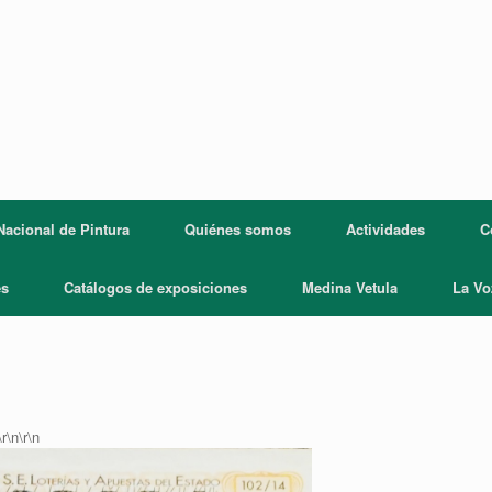
acional de Pintura
Quiénes somos
Actividades
C
es
Catálogos de exposiciones
Medina Vetula
La Vo
r\n\r\n