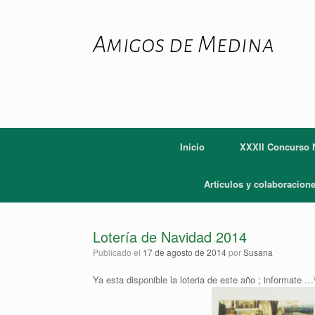
Saltar
al
contenido
Amigos de Medina
Inicio
XXXII Concurso N
Artículos y colaboracion
Lotería de Navidad 2014
Publicado el
17 de agosto de 2014
por
Susana
Ya esta disponible la loteria de este año ; informate …\