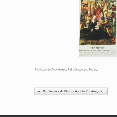
Publicado en
Actividades
,
Patrocinadores
,
Socios
.
Navegador de artículos
←
Certámenes de Pintura Asociación Amigos…