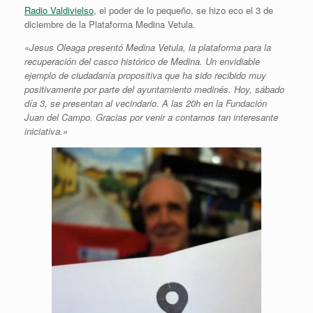
Radio Valdivielso
, el poder de lo pequeño, se hizo eco el 3 de
diciembre de la Plataforma Medina Vetula.
«Jesus Oleaga presentó Medina Vetula, la plataforma para la
recuperación del casco histórico de Medina. Un envidiable
ejemplo de ciudadanía propositiva que ha sido recibido muy
positivamente por parte del ayuntamiento medinés. Hoy, sábado
día 3, se presentan al vecindario. A las 20h en la Fundación
Juan del Campo. Gracias por venir a contarnos tan interesante
iniciativa.»