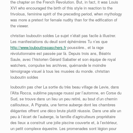
the chapter on the French Revolution. But, in fact, it was Louis
XVI who encouraged the birth of this style in reaction to the
frivolous, feminine spirit of the preceding period, when mythology
was more a pretext for female nudity than for the edification of
the viewer.
christian louboutin soldes Le sujet n’était pas facile à illustrer.
Les manifestations du deuil sont éphémères Tu n’es que
http://www.louboutinspaschers.fr
poussière., et la rage
révolutionnaire est passée par là. Depuis trois ans, Béatrix
Saule, avec l’historien Gérard Sabatier et son équipe de royal
watchers, compulse les archives, quémande le moindre
témoignage visuel à tous les musées du monde. christian
louboutin soldes
louboutin pas cher La sortie du très beau village de Levie, dans
l’Alta Rocca, sublime paysage roussi par l’automne, en Corse du
Sud, se trouve dans un lieu un peu retiré, au bout d’un chemin
caillouteux, A Pignata, une ferme auberge dont les chambres
élégantes offrent une déco brute plutôt réussie. Dans une aile un
peu à l’écart de l’auberge, la famille d’agriculteurs propriétaire
des lieux a construit une jolie piscine couverte et, à l’extérieur,
un petit complexe équestre. Les promenades sont légion pour