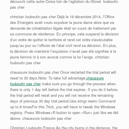
découvrir cette autre Corse loin de l’agitation du littoral. louboutin
pas cher
christian louboutin pas cher Déjà le 19 décembre 2014, l’Office
des Etrangers avait voulu expulser la jeune dame alors que sa
demande de cohabitation légale était en cours de traitement par
sa commune de résidence. En principe, cela suspend la décision
d’un ordre de quitter le territoire et rend cet ordre inexécutable
jusqu’au jour ou l’officier de l’état civil rend sa décision. En plus,
la décision de maintenir l’expulsion n’avait pas été signifiée à la
jeune femme ni à son avocat comme la loi l’exige. christian
louboutin pas cher
chaussure louboutin pas cher Once restarted the trial period will
reset to 30 days.Note: To take full advantage,
chaussure
louboutin pas cher
make sure you go through the process when
there is only 1 day left before the trial expires. If you do it before,
the trial period will reset and you will not receive the remaining
days of previous 30 day trial period.Use slmgr rearm Command
up to 8 timesFor this Trick, you will have to tweak the Windows
registry. Press Windows+R button to open «Run» just like we did
above. chaussure louboutin pas cher
Christian Louboutin France As the city burns in the distance, the