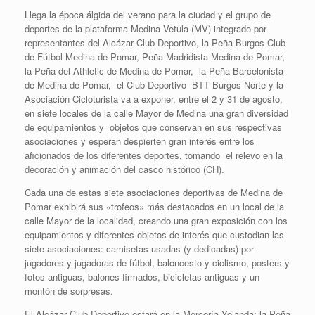
Llega la época álgida del verano para la ciudad y el grupo de
deportes de la plataforma Medina Vetula (MV) integrado por
representantes del Alcázar Club Deportivo, la Peña Burgos Club
de Fútbol Medina de Pomar, Peña Madridista Medina de Pomar,
la Peña del Athletic de Medina de Pomar, la Peña Barcelonista
de Medina de Pomar, el Club Deportivo BTT Burgos Norte y la
Asociación Cicloturista va a exponer, entre el 2 y 31 de agosto,
en siete locales de la calle Mayor de Medina una gran diversidad
de equipamientos y objetos que conservan en sus respectivas
asociaciones y esperan despierten gran interés entre los
aficionados de los diferentes deportes, tomando el relevo en la
decoración y animación del casco histórico (CH).
Cada una de estas siete asociaciones deportivas de Medina de
Pomar exhibirá sus «trofeos» más destacados en un local de la
calle Mayor de la localidad, creando una gran exposición con los
equipamientos y diferentes objetos de interés que custodian las
siete asociaciones: camisetas usadas (y dedicadas) por
jugadores y jugadoras de fútbol, baloncesto y ciclismo, posters y
fotos antiguas, balones firmados, bicicletas antiguas y un
montón de sorpresas.
El Alcázar Club Deportivo estará en la Mercería Yolanda; la Peña