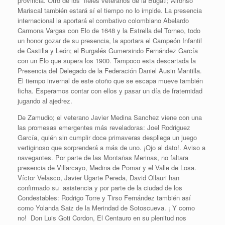
provincia. Otro de los fieles veteranos de la Bugati; Alfonso
Mariscal también estará sí el tiempo no lo impide. La presencia
internacional la aportará el combativo colombiano Abelardo
Carmona Vargas con Elo de 1648 y la Estrella del Torneo, todo
un honor gozar de su presencia, la aportara el Campeón Infantil
de Castilla y León; el Burgalés Gumersindo Fernández García
con un Elo que supera los 1900. Tampoco esta descartada la
Presencia del Delegado de la Federación Daniel Ausin Mantilla.
El tiempo invernal de este otoño que se escapa mueve también
ficha. Esperamos contar con ellos y pasar un día de fraternidad
jugando al ajedrez.
De Zamudio; el veterano Javier Medina Sanchez viene con una
las promesas emergentes más reveladoras: Joel Rodriguez
García, quién sin cumplir doce primaveras despliega un juego
vertiginoso que sorprenderá a más de uno. ¡Ojo al dato!. Aviso a
navegantes. Por parte de las Montañas Merinas, no faltara
presencia de Villarcayo, Medina de Pomar y el Valle de Losa.
Víctor Velasco, Javier Ugarte Pereda, David Ollauri han
confirmado su asistencia y por parte de la ciudad de los
Condestables: Rodrigo Torre y Tirso Fernández también así
como Yolanda Saiz de la Merindad de Sotoscueva. ¡ Y como
no! Don Luis Goti Cordon, El Centauro en su plenitud nos