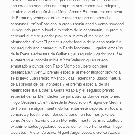
con escasos segundos de tiempo en sus respectivos relojes -,
se alzo con el triunfo Juan Mario Gomez Esteban , ex-campeon
de España y vencedor en este mismo torneo en otras dos
ocasiones.\r\n\r\nEste año la organización añadió como novedad
un segundo premio local o miembro de la asociación, un premio
especial al mejor jugador provincial y otro al mejor de las
Merindades.\r\n\r\nEl primer jugador local o de la asociación fue
por segundo año consecutivo Pablo Momoitio , jugador Vizcaíno
de la Peña ajedrecista de Gallarta ; el segundo jugador local fue
el veterano e incombustible Víctor Velasco quien quedo
empatado a puntos con Pablo Momoitio , pero con peor
desempate.\r\n\r\nEl premio especial al mejor jugador provincial
se lo llevo Juan Pedro Vivanco , casi legendario jugador natural
de Espinosa de los Monteros y el premio especial de las
Merindades fue a caer a Gorka Azaola y el segundo premio
especial de las Merindades fue para otro asiduo de este torneo ,
Hugo Ceusters…\r\n\r\nDesde la Asociación Amigos de Medina
de Pomar se sigue intentando fomentar este deporte, en toda la
comarca y localmente ; desde la base , en los mas jóvenes
como Andoni Garcia o Julen Momoitio , hasta los mas adultos y
experimentados jugadores locales como Tirso Fernández, Hugo
Ceurstes , Victor Velasco, Miguel Ángel López o Gorka Azaola