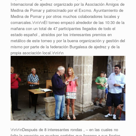
Internacional de ajedrez organizado por la Asociación Amigos de
Medina de Pomar y patrocinado por el Excmo. Ayuntamiento de
Medina de Pomar y por otros muchos colaboradores locales y
comarcales.
\r\n\r\nEl torneo empezó alrededor de las 10:30 de la
mañana con un total de 47 participantes llegados de todo el
estado español , atraídos por los interesantes premios en
metálico de este torneo y por la buena organización y gestión del
mismo por parte de la federación Burgalesa de ajedrez y de la
propia asociación local.\r\n\r\n
\r\n\r\nDespués de 8 interesantes rondas , – en las cuales no
falto la emoción en muchas partidas que llegaron a sus finales