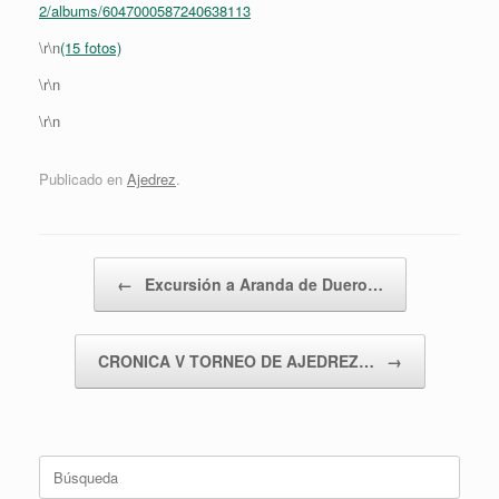
2/albums/6047000587240638113
\r\n
(15 fotos)
\r\n
\r\n
Publicado en
Ajedrez
.
Navegador de artículos
←
Excursión a Aranda de Duero…
CRONICA V TORNEO DE AJEDREZ…
→
Buscar: