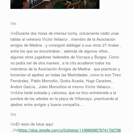
\r\n
\r\nDurante dos horas de intensa lucha, únicamente cedió unas
tablas al veterano Víctor Velasco , miembro de la Asociación
amigos de Medina , y consiguió doblegar a sus otros 27 rivales ,
entre los que se encontraban , además de algunos niños ,
algunos otros jugadores federados de Vizcaya y Burgos. Como
no podía ser de otra manera , a la cita acudieron todos los
miembros de la Asociación Amigos de Medina , que practican y
fomentan el ajedrez en todas las Merindades, como lo son Tirso
Fernández, Pablo Momoitio, Gorka Azaola, Hugo Ceusters,
Andoni García , Julen Momoitioo el mismo Víctor Velasco…
\r\nUna tarde soleada y calurosa, que se hizo entretenida a la
sombra de los arboles en la plaza de Villarcayo, practicando el
ajedrez entre amigos y buena compañía…
\r\n
\r\nEl resto de fotos aquí
..\r\n
https://plus.google.com/u/0/photos/11066938578741702798