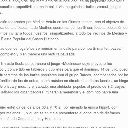
con el apoyo del Ayuntamiento de la localidad, se ha propuesto devolver al
calles, «aperitivillos» en la calle, visitas guiadas, bailes-vermut, juegos
s.
ación realizadas por Medina Vetula en los últimos meses, con el objetivo de
vida de la ciudadanía de Medina; queremos compartir con toda la población de
emos invitar a todos nuestros simpatizantes, a todo los vecinos de Medina y
 Fiesta Popular del Casco Histórico.
las que los lugareños se reunían en la calle para compartir mantel, pasear,
er completo y bien merece una lectura pausada.
En esta fiesta se estrenará el juego «Medinoca» cuyo proyecto fue
do y convertido en tableros y cubiletes para que el domingo, 14 de julio, pued
frutaremos de los bailes populares con el grupo Raíces, acompañados por la
antiles de los de antes, habrá música en directo de artistas locales, un bingo
de brisca y mus, y el sábado, una alubiada popular, al precio de 3 €, cuyos
mo sábado los organizadores invitarán a merendar y el domingo habrá una
uier estética de los años 60´s y 70´s, ¡por ejemplo la época hippy!, con
argas melenas…, y quien se anime a presentarse al concurso de disfraces
ciación de Comerciantes y Hosteleros.
 para vivirlo, conocerlo y disfrutar del fin de semana y de sus gentes;