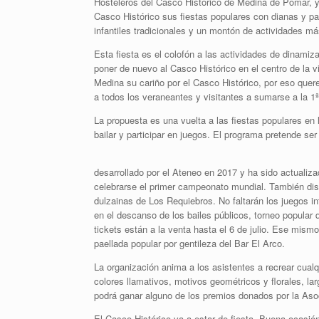
Hosteleros del Casco Histórico de Medina de Pomar, y 
Casco Histórico sus fiestas populares con dianas y pasa
infantiles tradicionales y un montón de actividades má
Esta fiesta es el colofón a las actividades de dinamiz
poner de nuevo al Casco Histórico en el centro de la 
Medina su cariño por el Casco Histórico, por eso quer
a todos los veraneantes y visitantes a sumarse a la 1ª
La propuesta es una vuelta a las fiestas populares en 
bailar y participar en juegos. El programa pretende s
desarrollado por el Ateneo en 2017 y ha sido actualiza
celebrarse el primer campeonato mundial. También dis
dulzainas de Los Requiebros. No faltarán los juegos inf
en el descanso de los bailes públicos, torneo popular 
tickets están a la venta hasta el 6 de julio. Ese mis
paellada popular por gentileza del Bar El Arco.
La organización anima a los asistentes a recrear cualq
colores llamativos, motivos geométricos y florales, l
podrá ganar alguno de los premios donados por la Aso
El Casco Histórico va a estar de fiesta. Buena ocasión