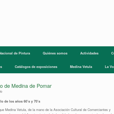
acional de Pintura
Quiénes somos
Actividades
C
es
Catálogos de exposiciones
Medina Vetula
La Vo
ico de Medina de Pomar
do
lo de los años 60’s y 70’s
l que Medina Vetula, de la mano de la Asociación Cultural de Comerciantes y