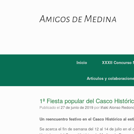
Saltar
al
contenido
Amigos de Medina
Inicio
XXXII Concurso N
Artículos y colaboracion
1ª Fiesta popular del Casco Histór
Publicado el
27 de junio de 2019
por
Iñaki Alonso Redon
Un reencuentro festivo en el Casco Histórico al esti
Se acerca el fin de semana del 12 al 14 de julio en e