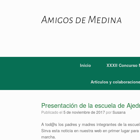
Saltar
al
contenido
Amigos de Medina
Inicio
XXXII Concurso N
Artículos y colaboracion
Presentación de la escuela de Ajed
Publicado el
5 de noviembre de 2017
por
Susana
A tod@s los padres y madres integrantes de la escuel
Sirva esta noticia en nuestra web en primer lugar pa
marcha.