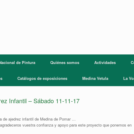
acional de Pintura
Quiénes somos
Actividades
C
es
Catálogos de exposiciones
Medina Vetula
La Vo
rez Infantil – Sábado 11-11-17
a de ajedrez infantil de Medina de Pomar …
ra agradeceros vuestra confianza y apoyo para este proyecto que ponemos en