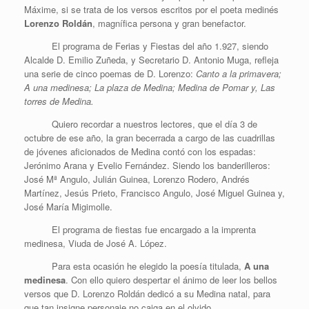
Máxime, si se trata de los versos escritos por el poeta medinés
Lorenzo Roldán
, magnífica persona y gran benefactor.
El programa de Ferias y Fiestas del año 1.927, siendo
Alcalde D. Emilio Zuñeda, y Secretario D. Antonio Muga, refleja
una serie de cinco poemas de D. Lorenzo:
Canto a la primavera;
A una medinesa; La plaza de Medina; Medina de Pomar y, Las
torres de Medina.
Quiero recordar a nuestros lectores, que el día 3 de
octubre de ese año, la gran becerrada a cargo de las cuadrillas
de jóvenes aficionados de Medina contó con los espadas:
Jerónimo Arana y Evelio Fernández. Siendo los banderilleros:
José Mª Angulo, Julián Guinea, Lorenzo Rodero, Andrés
Martínez, Jesús Prieto, Francisco Angulo, José Miguel Guinea y,
José María Migimolle.
El programa de fiestas fue encargado a la imprenta
medinesa, Viuda de José A. López.
Para esta ocasión he elegido la poesía titulada,
A una
medinesa
. Con ello quiero despertar el ánimo de leer los bellos
versos que D. Lorenzo Roldán dedicó a su Medina natal, para
que tan insigne personaje no caiga en el olvido.