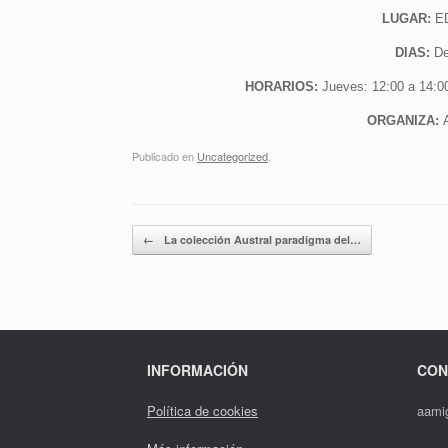
LUGAR:
E
DIAS:
De
HORARIOS:
Jueves: 12:00 a 14:0
ORGANIZA:
Publicado en
Uncategorized
.
Navegador de artículos
←
La colección Austral paradigma del…
INFORMACIÓN
CON
Política de cookies
aami