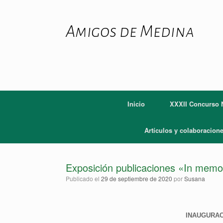
Saltar
al
contenido
Amigos de Medina
Inicio
XXXII Concurso N
Artículos y colaboracion
Exposición publicaciones «In memori
Publicado el
29 de septiembre de 2020
por
Susana
INAUGURAC