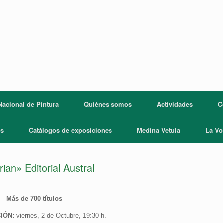
acional de Pintura
Quiénes somos
Actividades
C
es
Catálogos de exposiciones
Medina Vetula
La Vo
an» Editorial Austral
Más de 700 títulos
IÓN:
viernes, 2 de Octubre, 19:30 h.