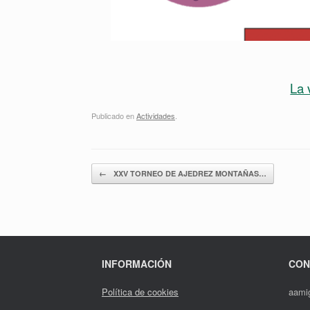
La 
Publicado en
Actividades
.
Navegador de artículos
←
XXV TORNEO DE AJEDREZ MONTAÑAS…
INFORMACIÓN
CON
Política de cookies
aami