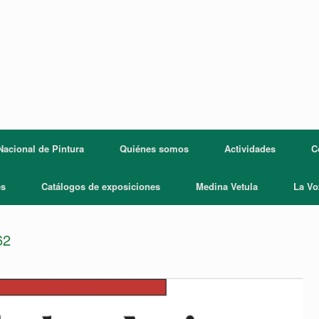
acional de Pintura
Quiénes somos
Actividades
C
es
Catálogos de exposiciones
Medina Vetula
La Vo
62