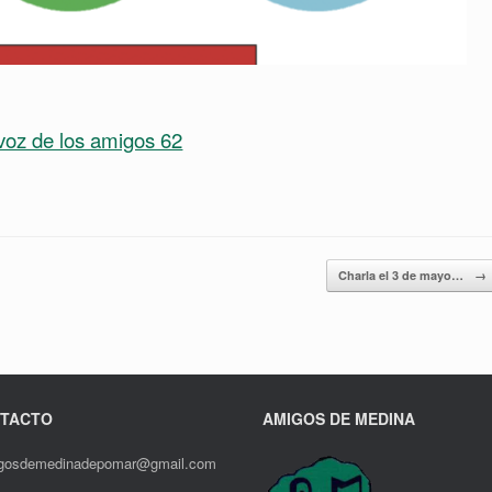
voz de los amigos 62
Charla el 3 de mayo…
→
TACTO
AMIGOS DE MEDINA
gosdemedinadepomar@gmail.com