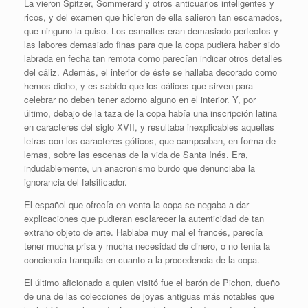
La vieron Spitzer, Sommerard y otros anticuarios inteligentes y
ricos, y del examen que hicieron de ella salieron tan escamados,
que ninguno la quiso. Los esmaltes eran demasiado perfectos y
las labores demasiado finas para que la copa pudiera haber sido
labrada en fecha tan remota como parecían indicar otros detalles
del cáliz. Además, el interior de éste se hallaba decorado como
hemos dicho, y es sabido que los cálices que sirven para
celebrar no deben tener adorno alguno en el interior. Y, por
último, debajo de la taza de la copa había una inscripción latina
en caracteres del siglo XVII, y resultaba inexplicables aquellas
letras con los caracteres góticos, que campeaban, en forma de
lemas, sobre las escenas de la vida de Santa Inés. Era,
indudablemente, un anacronismo burdo que denunciaba la
ignorancia del falsificador.
El español que ofrecía en venta la copa se negaba a dar
explicaciones que pudieran esclarecer la autenticidad de tan
extraño objeto de arte. Hablaba muy mal el francés, parecía
tener mucha prisa y mucha necesidad de dinero, o no tenía la
conciencia tranquila en cuanto a la procedencia de la copa.
El último aficionado a quien visitó fue el barón de Pichon, dueño
de una de las colecciones de joyas antiguas más notables que