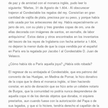
de paz y de amistad con el monarca inglés, pudo leer lo
siguiente: “Martes, 31 de Agosto de 1.604.- Al obscurecer
trajeron al Condestable los regalos del rey. Consistían en gran
cantidad de vajilla de plata, preciosa por su peso, y porque había
sido usada por los antecesores del rey. Había especialmente un
jarro de oro, con su plato y tres grandes copas de oro, una de
ellas decorada con imágenes de santos, en esmalte, de labor
antiquísima”. Estos datos y otros encontrados en los inventarios
del tesoro de los reyes de Inglaterra con fecha anterior a 1.604,
no dejaron la menor duda de que la copa vendida por el español
en París era la regalada por Jacobo I al Condestable D. Juan de
Velasco.
¿Cómo había ido a París aquella joya? ¿Había sido robada?
El regresar de su embajada el Condestable, que era patrono del
convento de las Huelgas, en Medina de Pomar, le hizo donativo
de la copa que le diera el monarca inglés, si bien haciendo
constar, en acto de donación que se hizo ante un célebre notario
de Burgos, que la comunidad no podría nunca desprenderse de
aquella copa ni de los demás objetos que donaba, ni siquiera
prestarlos, aun cuando fuese con la autorización del Papa o de
sus legados, y que si lo hiciere, tendría derecho el capellán de la