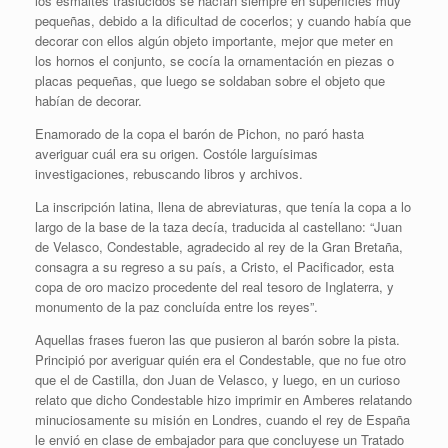
los esmaltes traslucidos se hacían siempre en superficies muy
pequeñas, debido a la dificultad de cocerlos; y cuando había que
decorar con ellos algún objeto importante, mejor que meter en
los hornos el conjunto, se cocía la ornamentación en piezas o
placas pequeñas, que luego se soldaban sobre el objeto que
habían de decorar.
Enamorado de la copa el barón de Pichon, no paró hasta
averiguar cuál era su origen. Costóle larguísimas
investigaciones, rebuscando libros y archivos.
La inscripción latina, llena de abreviaturas, que tenía la copa a lo
largo de la base de la taza decía, traducida al castellano: “Juan
de Velasco, Condestable, agradecido al rey de la Gran Bretaña,
consagra a su regreso a su país, a Cristo, el Pacificador, esta
copa de oro macizo procedente del real tesoro de Inglaterra, y
monumento de la paz concluída entre los reyes”.
Aquellas frases fueron las que pusieron al barón sobre la pista.
Principió por averiguar quién era el Condestable, que no fue otro
que el de Castilla, don Juan de Velasco, y luego, en un curioso
relato que dicho Condestable hizo imprimir en Amberes relatando
minuciosamente su misión en Londres, cuando el rey de España
le envió en clase de embajador para que concluyese un Tratado