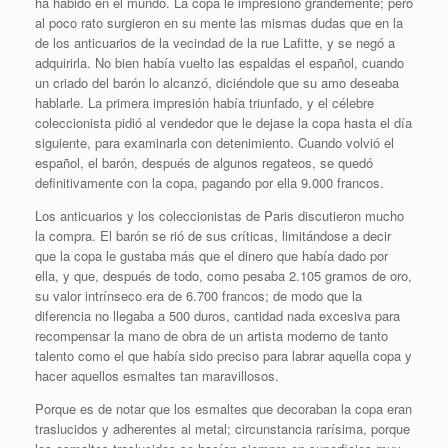
ha habido en el mundo. La copa le impresionó grandemente; pero
al poco rato surgieron en su mente las mismas dudas que en la
de los anticuarios de la vecindad de la rue Lafitte, y se negó a
adquirirla. No bien había vuelto las espaldas el español, cuando
un criado del barón lo alcanzó, diciéndole que su amo deseaba
hablarle. La primera impresión había triunfado, y el célebre
coleccionista pidió al vendedor que le dejase la copa hasta el día
siguiente, para examinarla con detenimiento. Cuando volvió el
español, el barón, después de algunos regateos, se quedó
definitivamente con la copa, pagando por ella 9.000 francos.
Los anticuarios y los coleccionistas de Paris discutieron mucho
la compra. El barón se rió de sus críticas, limitándose a decir
que la copa le gustaba más que el dinero que había dado por
ella, y que, después de todo, como pesaba 2.105 gramos de oro,
su valor intrínseco era de 6.700 francos; de modo que la
diferencia no llegaba a 500 duros, cantidad nada excesiva para
recompensar la mano de obra de un artista moderno de tanto
talento como el que había sido preciso para labrar aquella copa y
hacer aquellos esmaltes tan maravillosos.
Porque es de notar que los esmaltes que decoraban la copa eran
traslucidos y adherentes al metal; circunstancia rarísima, porque