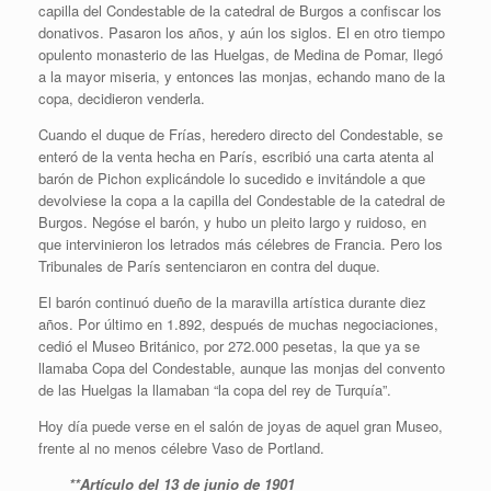
capilla del Condestable de la catedral de Burgos a confiscar los
donativos. Pasaron los años, y aún los siglos. El en otro tiempo
opulento monasterio de las Huelgas, de Medina de Pomar, llegó
a la mayor miseria, y entonces las monjas, echando mano de la
copa, decidieron venderla.
Cuando el duque de Frías, heredero directo del Condestable, se
enteró de la venta hecha en París, escribió una carta atenta al
barón de Pichon explicándole lo sucedido e invitándole a que
devolviese la copa a la capilla del Condestable de la catedral de
Burgos. Negóse el barón, y hubo un pleito largo y ruidoso, en
que intervinieron los letrados más célebres de Francia. Pero los
Tribunales de París sentenciaron en contra del duque.
El barón continuó dueño de la maravilla artística durante diez
años. Por último en 1.892, después de muchas negociaciones,
cedió el Museo Británico, por 272.000 pesetas, la que ya se
llamaba Copa del Condestable, aunque las monjas del convento
de las Huelgas la llamaban “la copa del rey de Turquía”.
Hoy día puede verse en el salón de joyas de aquel gran Museo,
frente al no menos célebre Vaso de Portland.
**Artículo del 13 de junio de 1901