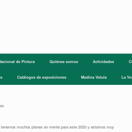
acional de Pintura
Quiénes somos
Actividades
C
es
Catálogos de exposiciones
Medina Vetula
La Vo
ndo
, tenemos muchos planes en mente para este 2020 y estamos muy