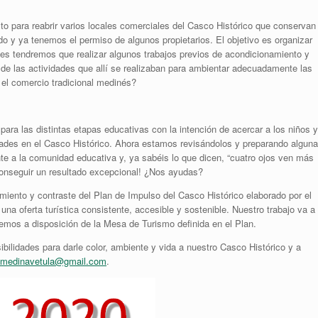
o para reabrir varios locales comerciales del Casco Histórico que conservan
do y ya tenemos el permiso de algunos propietarios. El objetivo es organizar
tes tendremos que realizar algunos trabajos previos de acondicionamiento y
a de las actividades que allí se realizaban para ambientar adecuadamente las
 el comercio tradicional medinés?
ara las distintas etapas educativas con la intención de acercar a los niños y
idades en el Casco Histórico. Ahora estamos revisándolos y preparando alguna
nte a la comunidad educativa y, ya sabéis lo que dicen, “cuatro ojos ven más
onseguir un resultado excepcional! ¿Nos ayudas?
iento y contraste del Plan de Impulso del Casco Histórico elaborado por el
na oferta turística consistente, accesible y sostenible. Nuestro trabajo va a
remos a disposición de la Mesa de Turismo definida en el Plan.
ilidades para darle color, ambiente y vida a nuestro Casco Histórico y a
medinavetula@gmail.com
.