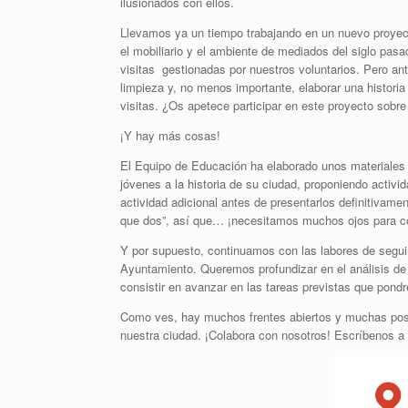
ilusionados con ellos.
Llevamos ya un tiempo trabajando en un nuevo proyect
el mobiliario y el ambiente de mediados del siglo pasa
visitas gestionadas por nuestros voluntarios. Pero an
limpieza y, no menos importante, elaborar una histori
visitas. ¿Os apetece participar en este proyecto sobre
¡Y hay más cosas!
El Equipo de Educación ha elaborado unos materiales p
jóvenes a la historia de su ciudad, proponiendo activ
actividad adicional antes de presentarlos definitivame
que dos”, así que… ¡necesitamos muchos ojos para c
Y por supuesto, continuamos con las labores de seguim
Ayuntamiento. Queremos profundizar en el análisis de u
consistir en avanzar en las tareas previstas que pond
Como ves, hay muchos frentes abiertos y muchas posib
nuestra ciudad. ¡Colabora con nosotros! Escríbenos a