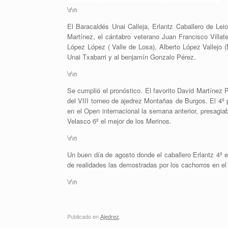
\r\n
El Baracaldés Unai Calleja, Erlantz Caballero de Lei
Martínez, el cántabro veterano Juan Francisco Villat
López López ( Valle de Losa), Alberto López Vallejo 
Unai Txabarri y al benjamín Gonzalo Pérez.
\r\n
Se cumplió el pronóstico. El favorito David Martínez P
del VIII torneo de ajedrez Montañas de Burgos. El 4º
en el Open internacional la semana anterior, presagiab
Velasco 6º el mejor de los Merinos.
\r\n
Un buen día de agosto donde el caballero Erlantz 4º
de realidades las demostradas por los cachorros en el
\r\n
Publicado en
Ajedrez
.