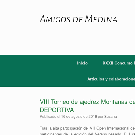
Saltar
al
contenido
Amigos de Medina
Inicio
XXXII Concurso N
Artículos y colaboracion
VIII Torneo de ajedrez Montañas
DEPORTIVA
Publicado el
16 de agosto de 2016
por
Susana
Tras la alta participación del VII Open Internacional
participantes de la edición del Verano pasado. El I c