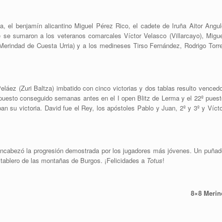
oa, el benjamín alicantino Miguel Pérez Rico, el cadete de Iruña Aitor Angul
e se sumaron a los veteranos comarcales Víctor Velasco (Villarcayo), Migue
(Merindad de Cuesta Urria) y a los medineses Tirso Fernández, Rodrigo Torre
eláez (Zuri Baltza) imbatido con cinco victorias y dos tablas resulto venced
 puesto conseguido semanas antes en el I open Blitz de Lerma y el 22º puest
an su victoria. David fue el Rey, los apóstoles Pablo y Juan, 2º y 3º y Víct
 encabezó la progresión demostrada por los jugadores más jóvenes. Un puñad
 tablero de las montañas de Burgos. ¡Felicidades a
Totus
!
8×8 Merin