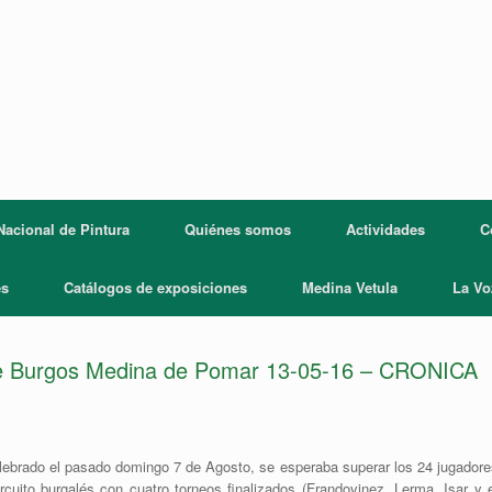
acional de Pintura
Quiénes somos
Actividades
C
es
Catálogos de exposiciones
Medina Vetula
La Vo
 de Burgos Medina de Pomar 13-05-16 – CRONICA
 celebrado el pasado domingo 7 de Agosto, se esperaba superar los 24 jugador
ircuito burgalés con cuatro torneos finalizados (Frandovinez, Lerma, Isar y 