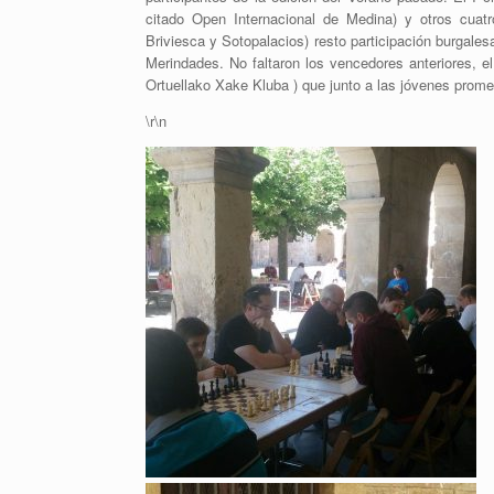
citado Open Internacional de Medina) y otros cuatr
Briviesca y Sotopalacios) resto participación burgales
Merindades. No faltaron los vencedores anteriores, 
Ortuellako Xake Kluba ) que junto a las jóvenes prome
\r\n