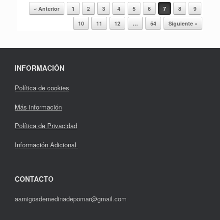
« Anterior
1
2
3
4
5
6
7
8
9
Navegador de artículos
10
11
12
…
54
Siguiente »
INFORMACIÓN
Política de cookies
Más información
Política de Privacidad
Información Adicional
CONTACTO
aamigosdemedinadepomar@gmail.com