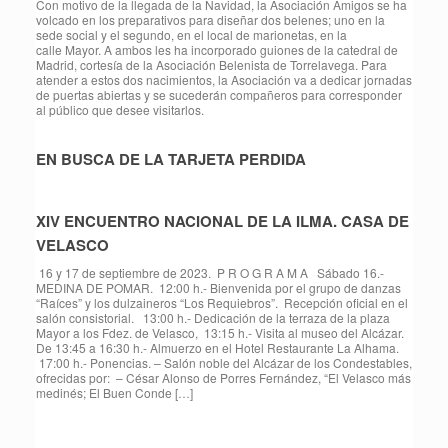
Con motivo de la llegada de la Navidad, la Asociación Amigos se ha
volcado en los preparativos para diseñar dos belenes; uno en la
sede social y el segundo, en el local de marionetas, en la
calle Mayor. A ambos les ha incorporado guiones de la catedral de
Madrid, cortesía de la Asociación Belenista de Torrelavega. Para
atender a estos dos nacimientos, la Asociación va a dedicar jornadas
de puertas abiertas y se sucederán compañeros para corresponder
al público que desee visitarlos.
EN BUSCA DE LA TARJETA PERDIDA
XIV ENCUENTRO NACIONAL DE LA ILMA. CASA DE
VELASCO
16 y 17 de septiembre de 2023. P R O G R A M A Sábado 16.-
MEDINA DE POMAR. 12:00 h.- Bienvenida por el grupo de danzas
“Raíces” y los dulzaineros “Los Requiebros”. Recepción oficial en el
salón consistorial. 13:00 h.- Dedicación de la terraza de la plaza
Mayor a los Fdez. de Velasco, 13:15 h.- Visita al museo del Alcázar.
De 13:45 a 16:30 h.- Almuerzo en el Hotel Restaurante La Alhama.
17:00 h.- Ponencias. – Salón noble del Alcázar de los Condestables,
ofrecidas por: – César Alonso de Porres Fernández, “El Velasco más
medinés; El Buen Conde […]