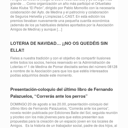
grande … Como organización un año más participó el Ortuellako
Xake Kluba “El Peón”, dirigido por Pablo Momoitio con la necesaria
colaboración del Ayto. de Medina y el patrocinio y colaboración
de Seguros Helvetia y Limpiezas L-CAST. En esta edición los
premios llevaban nuevamente una pequeña cuantía económica
(además de los ya habituales detalles aportados por la Asociación
Amigos de Medina) y aunque […]
LOTERIA DE NAVIDAD… ¡¡NO OS QUEDÉIS SIN
ELLA!!
Fieles a nuestra tradición y con el objetivo de compartir ilusiones
entre todos los socios, hemos reservado en la Administración de
Loterías nº 1 de Medina de Pomar dieciséis series del número 08128
a nombre de la Asociación para que los que estéis interesados
podías adquirirlos desde este momento.
Presentación-coloquio del último libro de Fernando
Palazuelos, “Correrás ante los perros”
DOMINGO 20 de agosto a las 20.00, presentación-coloquio del
último libro de Fernando Palazuelos, “Correrás ante los perros”,
novela recién publicada por Ediciones Baile del Sol, seguida reunión
y picoteo con los más jóvenes para que estos presenten sus
propuestas para la creación de un espacio joven en los locales de
Amigos. Es la historia de un trabajador social, padre de dos hijos, al