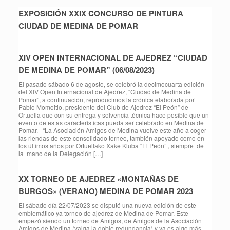
EXPOSICIÓN XXIX CONCURSO DE PINTURA
CIUDAD DE MEDINA DE POMAR
XIV OPEN INTERNACIONAL DE AJEDREZ “CIUDAD
DE MEDINA DE POMAR” (06/08/2023)
El pasado sábado 6 de agosto, se celebró la decimocuarta edición
del XIV Open Internacional de Ajedrez, “Ciudad de Medina de
Pomar”, a continuación, reproducimos la crónica elaborada por
Pablo Momoitio, presidente del Club de Ajedrez “El Peón” de
Ortuella que con su entrega y solvencia técnica hace posible que un
evento de estas características pueda ser celebrado en Medina de
Pomar. “La Asociación Amigos de Medina vuelve este año a coger
las riendas de este consolidado torneo, también apoyado como en
los últimos años por Ortuellako Xake Kluba “El Peón” , siempre de
la mano de la Delegación […]
XX TORNEO DE AJEDREZ «MONTAÑAS DE
BURGOS» (VERANO) MEDINA DE POMAR 2023
El sábado día 22/07/2023 se disputó una nueva edición de este
emblemático ya torneo de ajedrez de Medina de Pomar. Este
empezó siendo un torneo de Amigos, de Amigos de la Asociación
Amigos de Medina (valga la doble redundancia) y ya es algo más