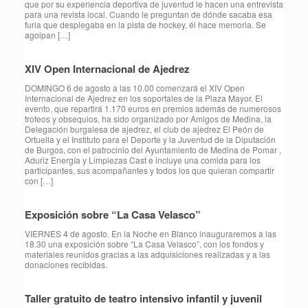
que por su experiencia deportiva de juventud le hacen una entrevista
para una revista local. Cuando le preguntan de dónde sacaba esa
furia que desplegaba en la pista de hockey, él hace memoria. Se
agolpan […]
XIV Open Internacional de Ajedrez
DOMINGO 6 de agosto a las 10.00 comenzará el XIV Open
Internacional de Ajedrez en los soportales de la Plaza Mayor. El
evento, que repartirá 1.170 euros en premios además de numerosos
trofeos y obsequios, ha sido organizado por Amigos de Medina, la
Delegación burgalesa de ajedrez, el club de ajedrez El Peón de
Ortuella y el Instituto para el Deporte y la Juventud de la Diputación
de Burgos, con el patrocinio del Ayuntamiento de Medina de Pomar ,
Aduriz Energía y Limpiezas Cast e incluye una comida para los
participantes, sus acompañantes y todos los que quieran compartir
con […]
Exposición sobre “La Casa Velasco”
VIERNES 4 de agosto. En la Noche en Blanco inauguraremos a las
18.30 una exposición sobre “La Casa Velasco”, con los fondos y
materiales reunidos gracias a las adquisiciones realizadas y a las
donaciones recibidas.
Taller gratuito de teatro intensivo infantil y juvenil